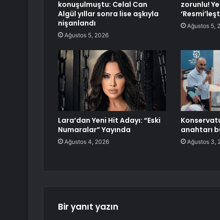
konuşulmuştu: Celal Can
zorunlu! Y
Algül yıllar sonra lise aşkıyla
‘Resmi’leşt
nişanlandı
Ağustos 5, 
Ağustos 5, 2026
Lara’dan Yeni Hit Adayı: “Eski
Konservatu
Numaralar” Yayında
anahtarı 
Ağustos 4, 2026
Ağustos 3, 
Bir yanıt yazın