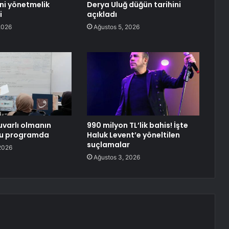
eni yönetmelik
Derya Uluğ düğün tarihini
i
açıkladı
2026
Ağustos 5, 2026
varlı olmanın
990 milyon TL’lik bahis! İşte
bu programda
Haluk Levent’e yöneltilen
suçlamalar
2026
Ağustos 3, 2026