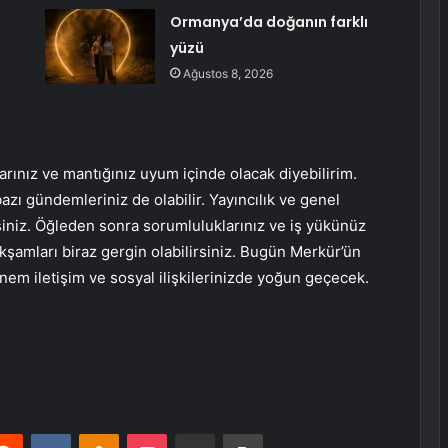
Ormanya’da doğanın farklı
yüzü
Ağustos 8, 2026
rınız ve mantığınız uyum içinde olacak diyebilirim.
 bazı gündemleriniz de olabilir. Yayıncılık ve genel
siniz. Öğleden sonra sorumluluklarınız ve iş yükünüz
 Akşamları biraz gergin olabilirsiniz. Bugün Merkür’ün
nem iletişim ve sosyal ilişkilerinizde yoğun geçecek.
erest
Reddit
VKontakte
Odnoklassniki
Pocket
E-Posta ile paylaş
Yazdır