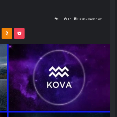
0
17
Bir dakikadan az
VKontakte
Odnoklassniki
Pocket