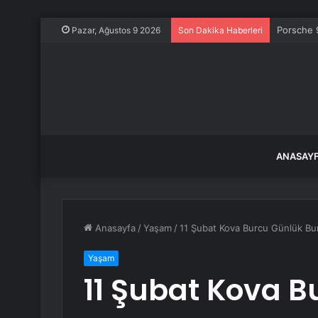
Porsche 9
Pazar, Ağustos 9 2026
Son Dakika Haberleri
ANASAY
Anasayfa
/
Yaşam
/
11 Şubat Kova Burcu Günlük B
Yaşam
11 Şubat Kova B