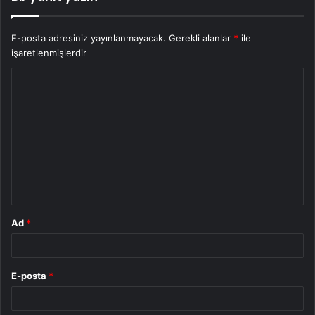
E-posta adresiniz yayınlanmayacak.
Gerekli alanlar
*
ile
işaretlenmişlerdir
Y
o
r
u
m
*
Ad
*
E-posta
*