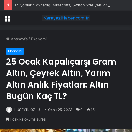
Milyonların oynadığı Minecraft, Switch 2’de yeni grafiklerle geliyor
Menü
Anasayfa
/
Ekonomi
Ekonomi
25 Ocak Kapalıçarşı Gram
Altın, Çeyrek Altın, Yarım
Altın Anlık Fiyatları: Altın
Bugün Kaç TL?
HÜSEYİN ÖZLÜ
Ocak 25, 2023
0
15
1 dakika okuma süresi