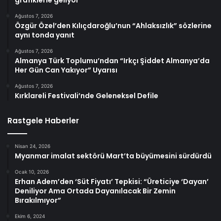
grafiklerle geliyor
Ağustos 7, 2026
Özgür Özel’den Kılıçdaroğlu’nun “Ahlaksızlık” sözlerine
aynı tonda yanıt
Ağustos 7, 2026
Almanya Türk Toplumu’ndan “Irkçı Şiddet Almanya’da
Her Gün Can Yakıyor” Uyarısı
Ağustos 7, 2026
Kırklareli Festivali’nde Geleneksel Defile
Rastgele Haberler
Nisan 24, 2026
Myanmar imalat sektörü Mart’ta büyümesini sürdürdü
Ocak 10, 2026
Erhan Adem’den ‘Süt Fiyatı’ Tepkisi: “Üreticiye ‘Dayan’
Deniliyor Ama Ortada Dayanılacak Bir Zemin
Bırakılmıyor”
Ekim 6, 2024