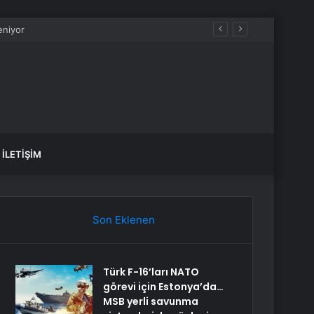
İLETIŞIM
Son Eklenen
Türk F-16’ları NATO
görevi için Estonya’da…
MSB yerli savunma