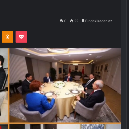
0
22
Bir dakikadan az
VKontakte
Odnoklassniki
Pocket