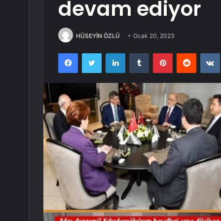
devam ediyor
HÜSEYİN ÖZLÜ
Ocak 20, 2023
Facebook
Twitter
LinkedIn
Tumblr
Pinterest
Reddit