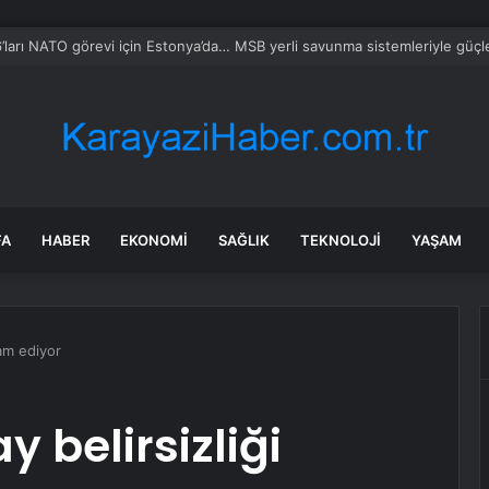
ncesi Eminönü’nde yoğunluk, satışlar durgun
FA
HABER
EKONOMI
SAĞLIK
TEKNOLOJI
YAŞAM
vam ediyor
 belirsizliği