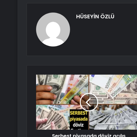
HÜSEYİN ÖZLÜ
Serbest piyasada döviz açılış