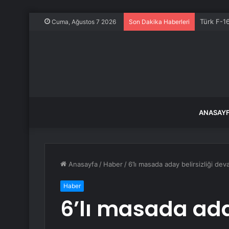
Bayram ö
Cuma, Ağustos 7 2026
Son Dakika Haberleri
ANASAY
Anasayfa
/
Haber
/
6’lı masada aday belirsizliği de
Haber
6’lı masada aday