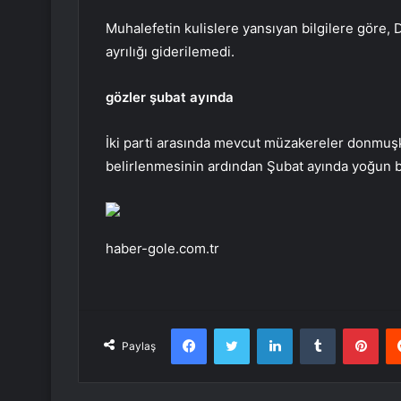
Muhalefetin kulislere yansıyan bilgilere göre,
ayrılığı giderilemedi.
gözler şubat ayında
İki parti arasında mevcut müzakereler donmuş
belirlenmesinin ardından Şubat ayında yoğun bir
haber-gole.com.tr
Facebook
Twitter
LinkedIn
Tumblr
Pint
Paylaş