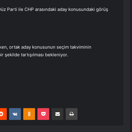
 Düz Parti ile CHP arasındaki aday konusundaki görüş
ken, ortak aday konusunun seçim takviminin
 şekilde tartışılması bekleniyor.
erest
Reddit
VKontakte
Odnoklassniki
Pocket
E-Posta ile paylaş
Yazdır