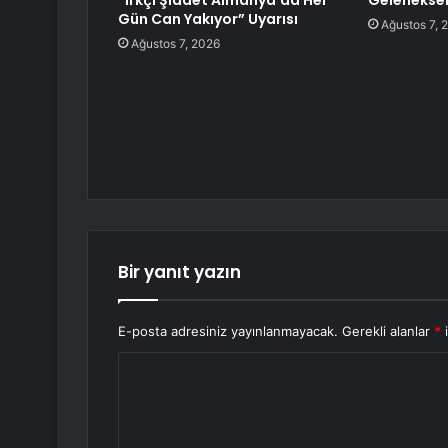
“Irkçı Şiddet Almanya’da Her
Geleneksel
Gün Can Yakıyor” Uyarısı
Ağustos 7, 
Ağustos 7, 2026
Bir yanıt yazın
E-posta adresiniz yayınlanmayacak.
Gerekli alanlar
*
i
Y
o
r