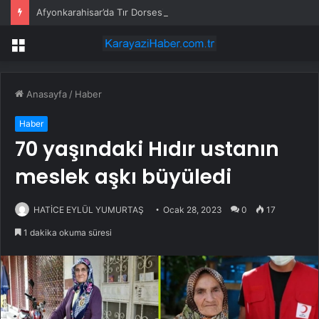
Afyonkarahisar’da Tır Dorsesi Kamyonetin Üzerine Devrildi
Menü
Anasayfa
/
Haber
Haber
70 yaşındaki Hıdır ustanın
meslek aşkı büyüledi
HATİCE EYLÜL YUMURTAŞ
Ocak 28, 2023
0
17
1 dakika okuma süresi