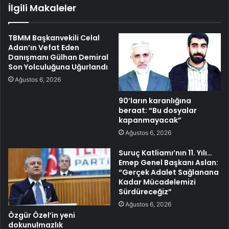
İlgili Makaleler
TBMM Başkanvekili Celal
Adan’ın Vefat Eden
Danışmanı Gülhan Demiral
Son Yolculuğuna Uğurlandı
Ağustos 6, 2026
90’ların karanlığına
beraat: “Bu dosyalar
kapanmayacak”
Ağustos 6, 2026
Suruç Katliamı’nın 11. Yılı…
Emep Genel Başkanı Aslan:
“Gerçek Adalet Sağlanana
Kadar Mücadelemizi
Sürdüreceğiz”
Ağustos 6, 2026
Özgür Özel’in yeni
dokunulmazlık