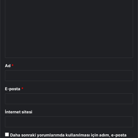
Y
o
r
u
m
*
Ad
*
E-posta
*
İnternet sitesi
Daha sonraki yorumlarımda kullanılması için adım, e-posta