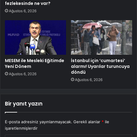
fezlekesinde ne var?
Ağustos 6, 2026
MESEM ile Mesleki Eğitimde
İstanbul için ‘cumartesi’
Yeni Dönem
alarmı! Uyarılar turuncuya
döndü
Ağustos 6, 2026
Ağustos 6, 2026
Bir yanıt yazın
E-posta adresiniz yayınlanmayacak.
Gerekli alanlar
*
ile
işaretlenmişlerdir