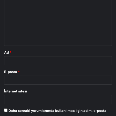
o
r
u
m
*
Ad
*
E-posta
*
İnternet sitesi
Daha sonraki yorumlarımda kullanılması için adım, e-posta