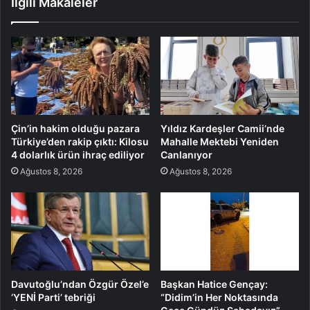
İlgili Makaleler
Çin’in hakim olduğu pazara
Yıldız Kardeşler Camii’nde
Türkiye’den rakip çıktı: Kilosu
Mahalle Mektebi Yeniden
4 dolarlık ürün ihraç ediliyor
Canlanıyor
Ağustos 8, 2026
Ağustos 8, 2026
Davutoğlu’ndan Özgür Özel’e
Başkan Hatice Gençay:
‘YENİ Parti’ tebriği
“Didim’in Her Noktasında