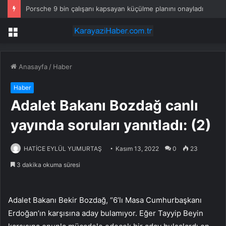
Porsche 9 bin çalışanı kapsayan küçülme planını onayladı
Menü
Anasayfa
/
Haber
Haber
Adalet Bakanı Bozdağ canlı
yayında soruları yanıtladı: (2)
HATİCE EYLÜL YUMURTAŞ
Kasım 13, 2022
0
23
3 dakika okuma süresi
Adalet Bakanı Bekir Bozdağ, “6’lı Masa Cumhurbaşkanı
Erdoğan’ın karşısına aday bulamıyor. Eğer Tayyip Beyin