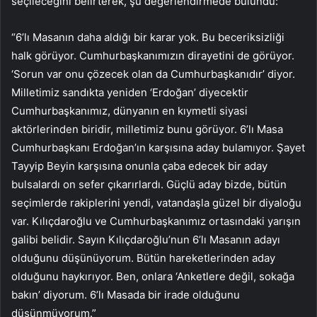
seçileceğini belirterek, şu değerlendirmede bulundu:
“6’lı Masanın daha aldığı bir karar yok. Bu beceriksizliği
halk görüyor. Cumhurbaşkanımızın dirayetini de görüyor.
‘Sorun var onu çözecek olan da Cumhurbaşkanıdır’ diyor.
Milletimiz sandıkta yeniden ‘Erdoğan’ diyecektir
Cumhurbaşkanımız, dünyanın en kıymetli siyasi
aktörlerinden biridir, milletimiz bunu görüyor. 6’lı Masa
Cumhurbaşkanı Erdoğan’ın karşısına aday bulamıyor. Şayet
Tayyip Beyin karşısına onunla çaba edecek bir aday
bulsalardı on sefer çıkarırlardı. Güçlü aday bizde, bütün
seçimlerde rakiplerini yendi, vatandaşla güzel bir diyaloğu
var. Kılıçdaroğlu ve Cumhurbaşkanımız ortasındaki yarışın
galibi belidir. Sayın Kılıçdaroğlu’nun 6’lı Masanın adayı
olduğunu düşünüyorum. Bütün hareketlerinden aday
olduğunu haykırıyor. Ben, onlara ‘Anketlere değil, sokağa
bakın’ diyorum. 6’lı Masada bir irade olduğunu
düşünmüyorum.”