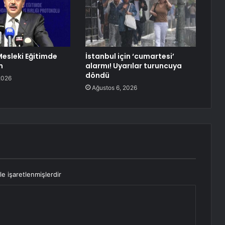
Mesleki Eğitimde
İstanbul için ‘cumartesi’
m
alarmı! Uyarılar turuncuya
döndü
2026
Ağustos 6, 2026
le işaretlenmişlerdir