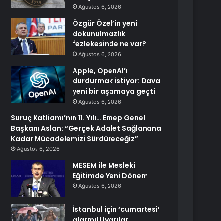
Ağustos 6, 2026
Özgür Özel’in yeni
dokunulmazlık
fezlekesinde ne var?
Ağustos 6, 2026
Apple, OpenAI’ı
durdurmak istiyor: Dava
yeni bir aşamaya geçti
Ağustos 6, 2026
Suruç Katliamı’nın 11. Yılı… Emep Genel
Başkanı Aslan: “Gerçek Adalet Sağlanana
Kadar Mücadelemizi Sürdüreceğiz”
Ağustos 6, 2026
MESEM ile Mesleki
Eğitimde Yeni Dönem
Ağustos 6, 2026
İstanbul için ‘cumartesi’
alarmı! Uyarılar