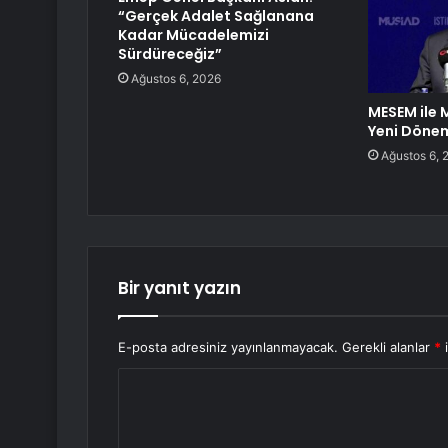
“Gerçek Adalet Sağlanana
Kadar Mücadelemizi
Sürdüreceğiz”
Ağustos 6, 2026
MESEM ile 
Yeni Döne
Ağustos 6, 
Bir yanıt yazın
E-posta adresiniz yayınlanmayacak.
Gerekli alanlar
*
i
Y
o
r