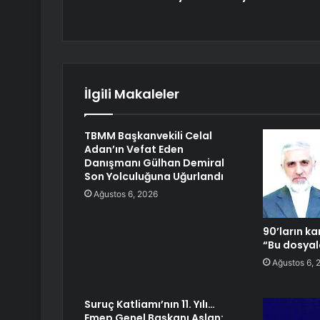
İlgili Makaleler
TBMM Başkanvekili Celal
Adan’ın Vefat Eden
Danışmanı Gülhan Demiral
Son Yolculuğuna Uğurlandı
Ağustos 6, 2026
90’ların ka
“Bu dosya
Ağustos 6, 
Suruç Katliamı’nın 11. Yılı…
Emep Genel Başkanı Aslan: