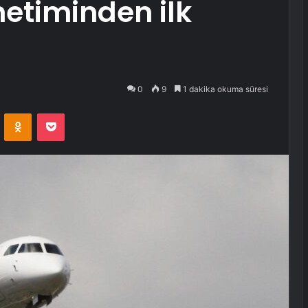
önetiminden ilk
0
9
1 dakika okuma süresi
VKontakte
Odnoklassniki
Pocket