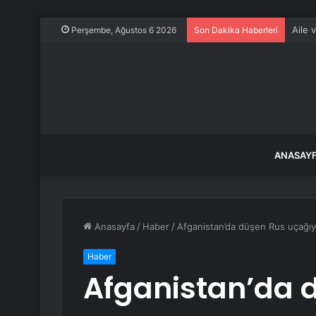
Aile 
Perşembe, Ağustos 6 2026
Son Dakika Haberleri
ANASAY
Anasayfa
/
Haber
/
Afganistan’da düşen Rus uçağıyla
Haber
Afganistan’da 