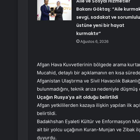
Aile ve Sosyal Hizmetler
Bakanı Göktaş: “Aile kurmak
sevgi, sadakat ve sorumlul
üstüne yeni bir hayat
kurmaktır”
Ağustos 6, 2026
Afgan Hava Kuvvetlerinin bölgede arama kurtarm
Mucahid, detaylı bir açıklamanın en kısa sürede
Afganistan Ulaştırma ve Sivil Havacılık Bakanl
bulunmadığını, teknik arıza nedeniyle düşmüş ol
Uçağın Rusya’ya ait olduğu belirtildi
Afgan yetkililerden kazaya ilişkin yapılan ilk 
belirtildi.
Badakhshan Eyaleti Kültür ve Enformasyon Müdü
ait bir yolcu uçağının Kuran-Munjan ve Zibak i
duyurdu.