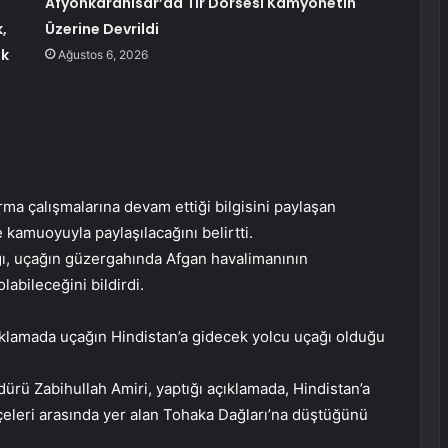
Afyonkarahisar’da Tır Dorsesi Kamyonetin
,
Üzerine Devrildi
uk
Ağustos 6, 2026
a çalışmalarına devam ettiği bilgisini paylaşan
 kamuoyuyla paylaşılacağını belirtti.
ığı, uçağın güzergahında Afgan havalimanının
abileceğini bildirdi.
açıklamada uçağın Hindistan’a gidecek yolcu uçağı olduğu
rü Zabihullah Amiri, yaptığı açıklamada, Hindistan’a
lçeleri arasında yer alan Tohaka Dağları’na düştüğünü