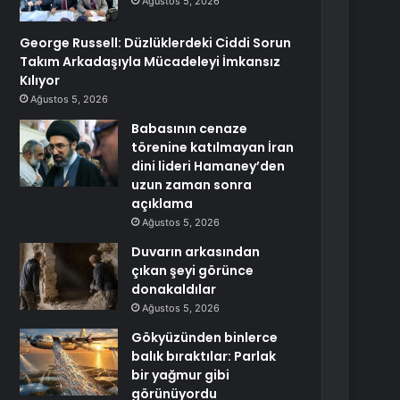
Ağustos 5, 2026
George Russell: Düzlüklerdeki Ciddi Sorun
Takım Arkadaşıyla Mücadeleyi İmkansız
Kılıyor
Ağustos 5, 2026
Babasının cenaze
törenine katılmayan İran
dini lideri Hamaney’den
uzun zaman sonra
açıklama
Ağustos 5, 2026
Duvarın arkasından
çıkan şeyi görünce
donakaldılar
Ağustos 5, 2026
Gökyüzünden binlerce
balık bıraktılar: Parlak
bir yağmur gibi
görünüyordu