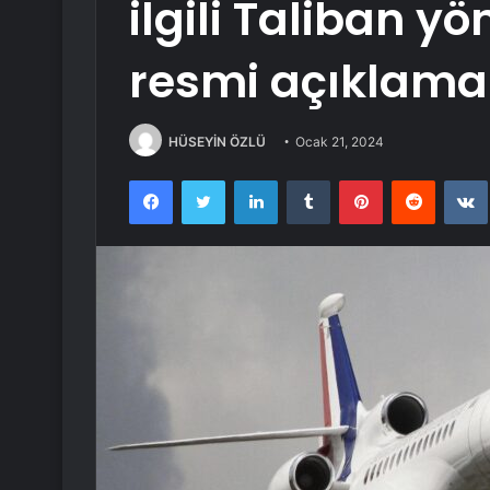
ilgili Taliban y
resmi açıklama
HÜSEYİN ÖZLÜ
Ocak 21, 2024
Facebook
Twitter
LinkedIn
Tumblr
Pinterest
Reddit