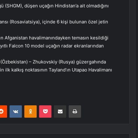
ğü (SHGM), düşen uçağın Hindistan’a ait olmadığını
sı (Rosaviatsiya), içinde 6 kişi bulunan özel jetin
kın Afganistan havalimanındayken temasın kesildiği
yıtlı Falcon 10 model uçağın radar ekranlarından
 (Özbekistan) – Zhukovskiy (Rusya) güzergahında
in ilk kalkış noktasının Tayland’ın Utapao Havalimanı
erest
Reddit
VKontakte
Odnoklassniki
Pocket
E-Posta ile paylaş
Yazdır