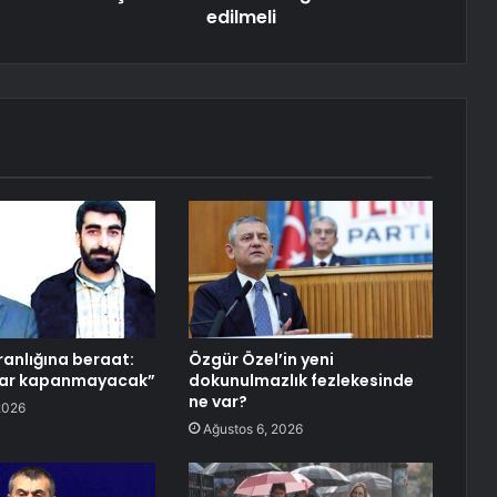
edilmeli
ranlığına beraat:
Özgür Özel’in yeni
lar kapanmayacak”
dokunulmazlık fezlekesinde
ne var?
2026
Ağustos 6, 2026