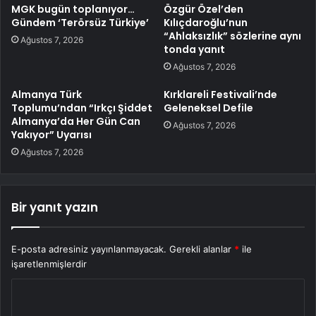
MGK bugün toplanıyor…
Özgür Özel’den
Gündem ‘Terörsüz Türkiye’
Kılıçdaroğlu’nun
“Ahlaksızlık” sözlerine aynı
Ağustos 7, 2026
tonda yanıt
Ağustos 7, 2026
Almanya Türk
Kırklareli Festivali’nde
Toplumu’ndan “Irkçı Şiddet
Geleneksel Defile
Almanya’da Her Gün Can
Ağustos 7, 2026
Yakıyor” Uyarısı
Ağustos 7, 2026
Bir yanıt yazın
E-posta adresiniz yayınlanmayacak.
Gerekli alanlar
*
ile
işaretlenmişlerdir
Y
o