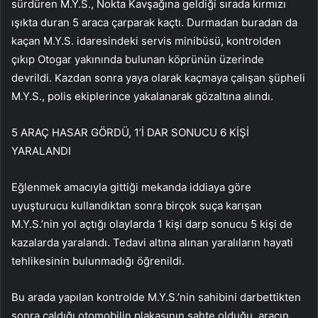
sürdüren M.Y.S., Nokta Kavşağına geldiği sırada kırmızı
ışıkta duran 5 araca çarparak kaçtı. Durmadan buradan da
kaçan M.Y.S. idaresindeki servis minibüsü, kontrolden
çıkıp Otogar yakınında bulunan köprünün üzerinde
devrildi. Kazdan sonra yaya olarak kaçmaya çalışan şüpheli
M.Y.S., polis ekiplerince yakalanarak gözaltına alındı.
5 ARAÇ HASAR GÖRDÜ, 1’İ DAR SONUCU 6 KİŞİ
YARALANDI
Eğlenmek amacıyla gittiği mekanda iddiaya göre
uyuşturucu kullandıktan sonra birçok suça karışan
M.Y.S.’nin yol açtığı olaylarda 1 kişi darp sonucu 5 kişi de
kazalarda yaralandı. Tedavi altına alınan yaralıların hayati
tehlikesinin bulunmadığı öğrenildi.
Bu arada yapılan kontrolde M.Y.S.’nin sahibini darbettikten
sonra çaldığı otomobilin plakasının sahte olduğu, aracın