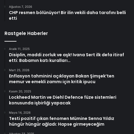
Ağustos 7, 2026
CHP resmen bölünüyor! Bir ilin vekili daha tarafını belli
etti
Rastgele Haberler
Aralık 11, 2025
Disiplin, maddi zorluk ve aşk! Ivana Sert ilk defa itiraf
etti: Babamın katı kuralları…
Mart 25, 2026
Enflasyon tahminini açıklayan Bakan Şimşek’ten
memur ve emekli zammı için kritik ipucu
Kasım 20, 2025
Lockheed Martin ve Diehl Defence füze sistemleri
konusunda işbirliği yapacak
Mayıs 14, 2026
Testi pozitif çıkan fenomen Mümine Senna Yıldız
hüngür hüngür ağladı: Hapse girmeyeceğim
Ağustos 23, 2025