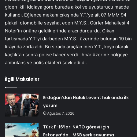
giden ikili iddiaya göre burada alkol ve uyuşturucu madde
kullandı. Eğlence mekanı çıkışında Y.T.’ye ait 07 MMM 94
plakalı otomobille seyahat eden M.Y.S., Gürler Mahallesi 4.
Noter’in önüne geldiklerinde aracı durdurdu. Çıkan
tartışmada Y.T.’yi darbeden M.Y.S., üzerinde bulunan 19 bin
lirayı da zorla aldı. Bu sırada araçtan inen Y.T., kaya olarak
kaçtıktan sonra polise haber verdi. İhbar üzerine bölgeye
ambulans ve polis ekipleri sevk edildi.
İlgili Makaleler
Erdoğan’dan Haluk Levent hakkında ilk
yorum
Ağustos 7, 2026
Türk F-16’ları NATO görevi için
Estonya’da… MSB yerli savunma