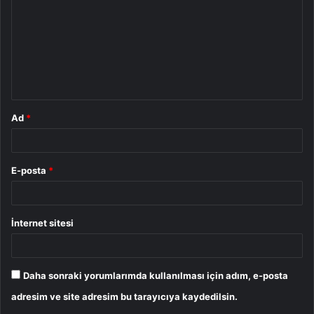
r
u
m
*
Ad
*
E-posta
*
İnternet sitesi
Daha sonraki yorumlarımda kullanılması için adım, e-posta
adresim ve site adresim bu tarayıcıya kaydedilsin.