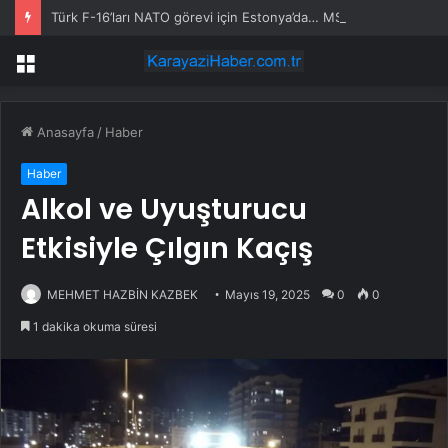
Türk F-16’ları NATO görevi için Estonya’da… MSB yerli savunma sistemleriyle güçleniyor
Menü
Anasayfa
/
Haber
Haber
Alkol ve Uyuşturucu
Etkisiyle Çılgın Kaçış
MEHMET HAZBİN KAZBEK
Mayıs 19, 2025
0
0
1 dakika okuma süresi