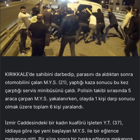
KIRIKKALE’de sahibini darbedip, parasını da aldıktan sonra
otomobilini çalan M.Y.S. (21), yaptığı kaza sonucu bu kez
çarptığı servis minibüsünü çaldı. Polisin takibi sırasında 5
araca çarpan M.Y.S. yakalanırken, olayda 1 kişi darp sonucu
olmak üzere toplam 6 kişi yaralandı.
İzmir Caddesindeki bir kadın kuaförü işleten Y.T. (37),
iddiaya göre işe yeni başlayan M.Y.S. ile bir eğlence
mekanına gitti. Bir süre sonra bir başka eğlence mekanına