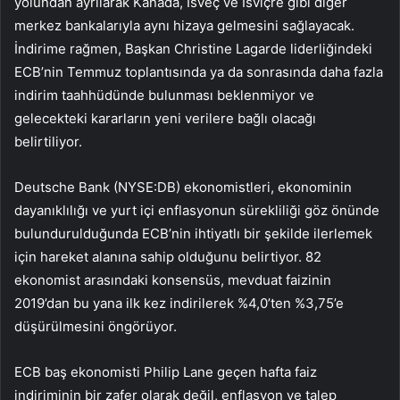
yolundan ayrılarak Kanada, İsveç ve İsviçre gibi diğer
merkez bankalarıyla aynı hizaya gelmesini sağlayacak.
İndirime rağmen, Başkan Christine Lagarde liderliğindeki
ECB’nin Temmuz toplantısında ya da sonrasında daha fazla
indirim taahhüdünde bulunması beklenmiyor ve
gelecekteki kararların yeni verilere bağlı olacağı
belirtiliyor.
Deutsche Bank (NYSE:
DB
) ekonomistleri, ekonominin
dayanıklılığı ve yurt içi enflasyonun sürekliliği göz önünde
bulundurulduğunda ECB’nin ihtiyatlı bir şekilde ilerlemek
için hareket alanına sahip olduğunu belirtiyor. 82
ekonomist arasındaki konsensüs, mevduat faizinin
2019’dan bu yana ilk kez indirilerek %4,0’ten %3,75’e
düşürülmesini öngörüyor.
ECB baş ekonomisti Philip Lane geçen hafta faiz
indiriminin bir zafer olarak değil, enflasyon ve talep