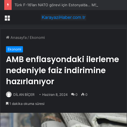
Türk F-16’ları NATO görevi için Estonya’da… MSB yerli savunma sistemleriyle güçleniyor
Menü
Anasayfa
/
Ekonomi
Ekonomi
AMB enflasyondaki ilerleme
nedeniyle faiz indirimine
hazırlanıyor
DİLAN BİÇER
Haziran 8, 2024
0
0
1 dakika okuma süresi