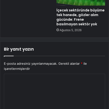
İçecek sektöründe büyüme
tek hanede, gözler alım
gücünde: Frene
basılmayan sektör yok
Ağustos 5, 2026
Bir yanıt yazın
E-posta adresiniz yayınlanmayacak.
Gerekli alanlar
*
ile
işaretlenmişlerdir
Y
o
r
u
m