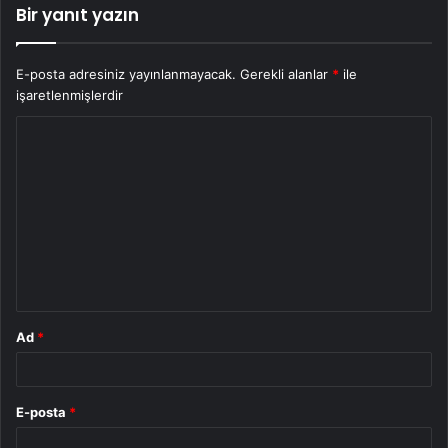
Bir yanıt yazın
E-posta adresiniz yayınlanmayacak.
Gerekli alanlar
*
ile
işaretlenmişlerdir
Y
o
r
u
m
*
Ad
*
E-posta
*