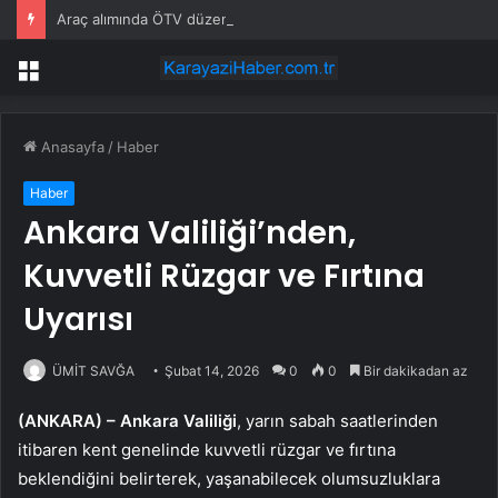
Araç alımında ÖTV düzenlemesi: Vatandaşlar bayilere akın etti
Menü
Anasayfa
/
Haber
Haber
Ankara Valiliği’nden,
Kuvvetli Rüzgar ve Fırtına
Uyarısı
ÜMİT SAVĞA
Şubat 14, 2026
0
0
Bir dakikadan az
(ANKARA) –
Ankara Valiliği
, yarın sabah saatlerinden
itibaren kent genelinde kuvvetli rüzgar ve fırtına
beklendiğini belirterek, yaşanabilecek olumsuzluklara