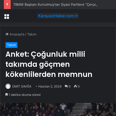
TBMM Başkanı Kurtulmuş’tan Siyasi Partilere “Çerçeve Yasa” Turu
Menü
Anasayfa
/
Takım
Takım
Anket: Çoğunluk milli
takımda göçmen
kökenlilerden memnun
ÜMİT SAVĞA
Haziran 2, 2024
0
0
1 dakika okuma süresi