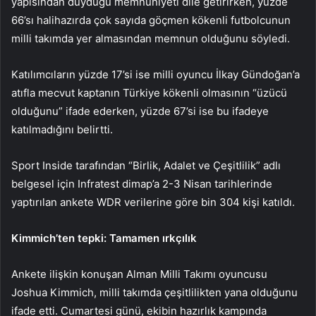
yapısından duyduğu memnuniyeti dile getirirken, yüzde
66’sı halihazırda çok sayıda göçmen kökenli futbolcunun
milli takımda yer almasından memnun olduğunu söyledi.
Katılımcıların yüzde 17’si ise milli oyuncu İlkay Gündoğan’a
atıfla mecvut kaptanın Türkiye kökenli olmasının “üzücü
olduğunu” ifade ederken, yüzde 67’si ise bu ifadeye
katılmadığını belirtti.
Sport Inside tarafından “Birlik, Adalet ve Çeşitlilik” adlı
belgesel için Infratest dimap’a 2-3 Nisan tarihlerinde
yaptırılan ankete WDR verilerine göre bin 304 kişi katıldı.
Kimmich’ten tepki: Tamamen ırkçılık
Ankete ilişkin konuşan Alman Milli Takımı oyuncusu
Joshua Kimmich, milli takımda çeşitlilikten yana olduğunu
ifade etti. Cumartesi günü, ekibin hazırlık kampında