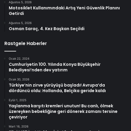
Ağustos 5, 2026
Motosiklet Kullanımındaki Artış Yeni Güvenlik Planını
Getirdi
Ağustos 5, 2026
Osman Saraç, 4. Kez Başkan Seçildi
Rastgele Haberler
Ocak 22, 2024
Cumhuriyetin 100. Yılında Konya Büyükşehir
Belediyesi’nden dev yatırım
Ocak 30, 2026
Türkiye’nin zirve yürüyüşü başladı! Avrupa’da
dördüncü oldu: Hollanda, Belçika geride kaldı
Eylül 1, 2025
Yaşlanma karşıtı kremleri unutun! Bu canlı, ölmek
üzereyken bebekliğine geri dönerek zamanı tersine
çeviriyor
Mart 16, 2026