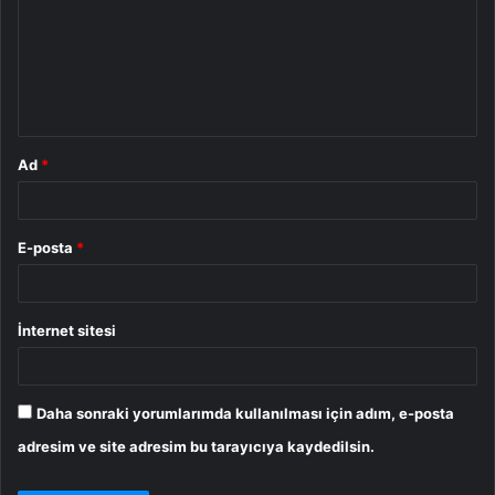
r
u
m
*
Ad
*
E-posta
*
İnternet sitesi
Daha sonraki yorumlarımda kullanılması için adım, e-posta
adresim ve site adresim bu tarayıcıya kaydedilsin.