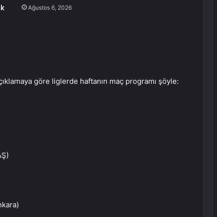
uk
Ağustos 6, 2026
ıklamaya göre liglerde haftanın maç programı şöyle:
AŞ)
nkara)