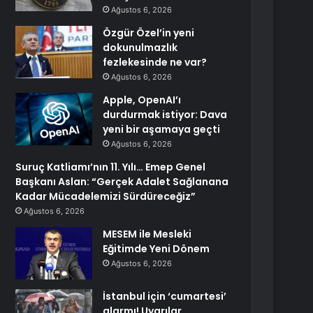
Ağustos 6, 2026
Özgür Özel’in yeni
dokunulmazlık
fezlekesinde ne var?
Ağustos 6, 2026
Apple, OpenAI’ı
durdurmak istiyor: Dava
yeni bir aşamaya geçti
Ağustos 6, 2026
Suruç Katliamı’nın 11. Yılı… Emep Genel
Başkanı Aslan: “Gerçek Adalet Sağlanana
Kadar Mücadelemizi Sürdüreceğiz”
Ağustos 6, 2026
MESEM ile Mesleki
Eğitimde Yeni Dönem
Ağustos 6, 2026
İstanbul için ‘cumartesi’
alarmı! Uyarılar