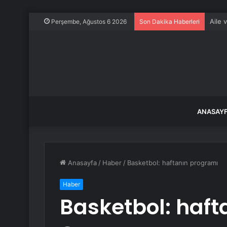
Aile 
Perşembe, Ağustos 6 2026
Son Dakika Haberleri
ANASAY
Anasayfa
/
Haber
/
Basketbol: haftanın programı
Haber
Basketbol: haft