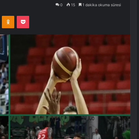
0
15
1 dakika okuma süresi
VKontakte
Odnoklassniki
Pocket