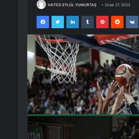
HATİCE EYLÜL YUMURTAŞ
Ocak 27, 2023
Facebook
Twitter
LinkedIn
Tumblr
Pinterest
Reddit