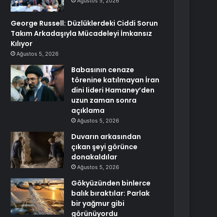
Ağustos 5, 2026
George Russell: Düzlüklerdeki Ciddi Sorun
Takım Arkadaşıyla Mücadeleyi İmkansız
Kılıyor
Ağustos 5, 2026
Babasının cenaze
törenine katılmayan İran
dini lideri Hamaney’den
uzun zaman sonra
açıklama
Ağustos 5, 2026
Duvarın arkasından
çıkan şeyi görünce
donakaldılar
Ağustos 5, 2026
Gökyüzünden binlerce
balık bıraktılar: Parlak
bir yağmur gibi
görünüyordu