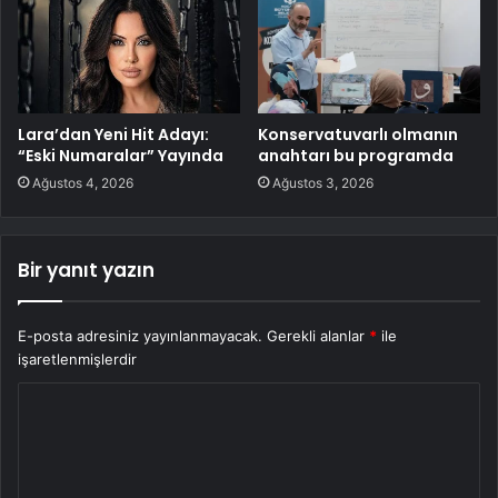
Lara’dan Yeni Hit Adayı:
Konservatuvarlı olmanın
“Eski Numaralar” Yayında
anahtarı bu programda
Ağustos 4, 2026
Ağustos 3, 2026
Bir yanıt yazın
E-posta adresiniz yayınlanmayacak.
Gerekli alanlar
*
ile
işaretlenmişlerdir
Y
o
r