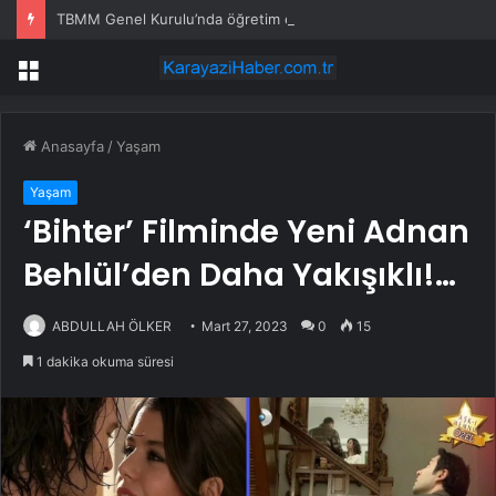
TBMM Genel Kurulu’nda öğretim elemanlarına güvenlik soruşturmasını öngören madde tekliften çıkarıldı
Menü
Anasayfa
/
Yaşam
Yaşam
‘Bihter’ Filminde Yeni Adnan
Behlül’den Daha Yakışıklı!…
ABDULLAH ÖLKER
Mart 27, 2023
0
15
1 dakika okuma süresi