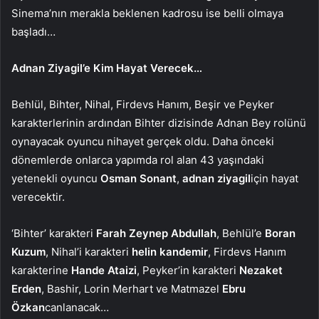
Sinema’nın merakla beklenen kadrosu ise belli olmaya
başladı…
Adnan Ziyagil’e Kim Hayat Verecek…
Behlül, Bihter, Nihal, Firdevs Hanım, Beşir ve Peyker
karakterlerinin ardından Bihter dizisinde Adnan Bey rolünü
oynayacak oyuncu nihayet gerçek oldu. Daha önceki
dönemlerde onlarca yapımda rol alan 43 yaşındaki
yetenekli oyuncu
Osman Sonant
,
adnan ziyagil
için hayat
verecektir.
‘Bihter’ karakteri
Farah Zeynep Abdullah
, Behlül’e
Boran
Kuzum
, Nihal’i karakteri
helin kandemir
, Firdevs Hanım
karakterine
Hande Ataizi
, Peyker’in karakteri
Nezaket
Erden
, Bashir, Lorin Merhart ve Matmazel
Ebru
Özkan
canlanacak…