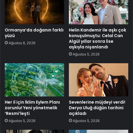
Ormanya’da doğanın farklı
Helin Kandemir ile aşkı çok
yüzü
konuşulmuştu: Celal Can
Algül yıllar sonra lise
Ağustos 8, 2026
aşkıyla nişanlandı
Ağustos 5, 2026
Her il için İklim Eylem Planı
Sevenlerine müjdeyi verdi!
zorunlu! Yeni yönetmelik
Derya Uluğ düğün tarihini
‘Resmi’leşti
açıkladı
Ağustos 5, 2026
Ağustos 5, 2026