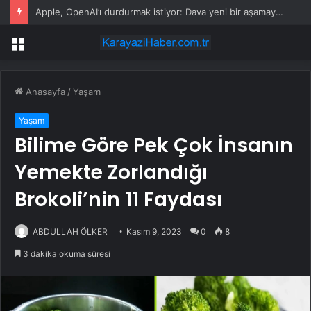
Apple, OpenAI’ı durdurmak istiyor: Dava yeni bir aşamaya geçti
Menü
Anasayfa
/
Yaşam
Yaşam
Bilime Göre Pek Çok İnsanın
Yemekte Zorlandığı
Brokoli’nin 11 Faydası
ABDULLAH ÖLKER
Kasım 9, 2023
0
8
3 dakika okuma süresi