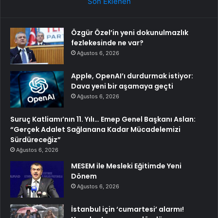
Son Eklenen
Özgür Özel’in yeni dokunulmazlık
fezlekesinde ne var?
Ağustos 6, 2026
Apple, OpenAI’ı durdurmak istiyor:
Dava yeni bir aşamaya geçti
Ağustos 6, 2026
Suruç Katliamı’nın 11. Yılı… Emep Genel Başkanı Aslan:
“Gerçek Adalet Sağlanana Kadar Mücadelemizi
Sürdüreceğiz”
Ağustos 6, 2026
MESEM ile Mesleki Eğitimde Yeni
Dönem
Ağustos 6, 2026
İstanbul için ‘cumartesi’ alarmı!