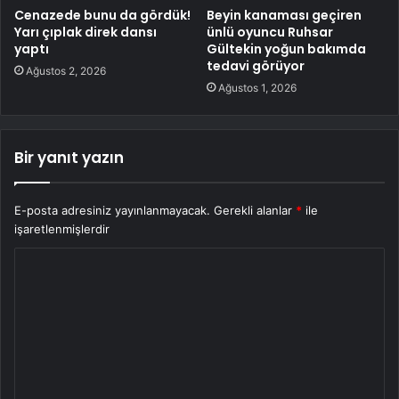
Cenazede bunu da gördük!
Beyin kanaması geçiren
Yarı çıplak direk dansı
ünlü oyuncu Ruhsar
yaptı
Gültekin yoğun bakımda
tedavi görüyor
Ağustos 2, 2026
Ağustos 1, 2026
Bir yanıt yazın
E-posta adresiniz yayınlanmayacak.
Gerekli alanlar
*
ile
işaretlenmişlerdir
Y
o
r
u
m
*