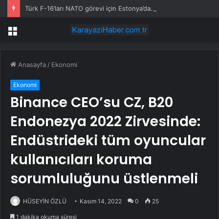
Türk F-16’ları NATO görevi için Estonya’da… MSB yerli savunma sistemleriyle güçleniyor
Menü
Anasayfa
/
Ekonomi
Ekonomi
Binance CEO’su CZ, B20
Endonezya 2022 Zirvesinde:
Endüstrideki tüm oyuncular
kullanıcıları koruma
sorumluluğunu üstlenmeli
HÜSEYİN ÖZLÜ
Kasım 14, 2022
0
25
1 dakika okuma süresi