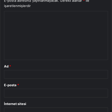
E-posta adresiniz yayınlanmayacak.
Gerekli alanlar
*
ile
işaretlenmişlerdir
Y
o
r
u
m
*
Ad
*
E-posta
*
İnternet sitesi