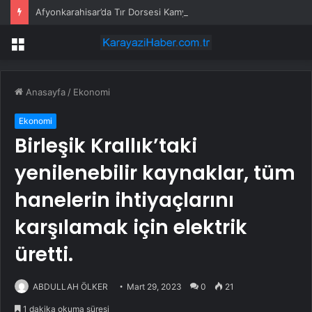
Afyonkarahisar’da Tır Dorsesi Kamyonetin Üzerine Devrildi
Menü
Anasayfa
/
Ekonomi
Ekonomi
Birleşik Krallık’taki
yenilenebilir kaynaklar, tüm
hanelerin ihtiyaçlarını
karşılamak için elektrik
üretti.
ABDULLAH ÖLKER
Mart 29, 2023
0
21
1 dakika okuma süresi