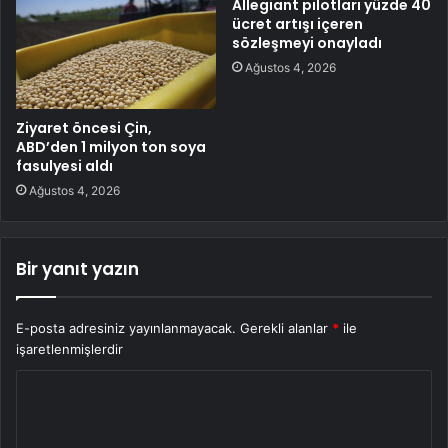
Allegiant pilotları yüzde 40
ücret artışı içeren
sözleşmeyi onayladı
Ağustos 4, 2026
Ziyaret öncesi Çin,
ABD’den 1 milyon ton soya
fasulyesi aldı
Ağustos 4, 2026
Bir yanıt yazın
E-posta adresiniz yayınlanmayacak.
Gerekli alanlar
*
ile
işaretlenmişlerdir
Y
o
r