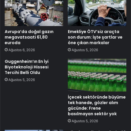
Avrupa’da doğal gazın
Emekliye ÖTV’siz araçta
megavatsaati 61,80
son durum: İşte şartlar ve
euroda
öne çıkan markalar
Ağustos 6, 2026
Ağustos 5, 2026
Guggenheim’ın En İyi
Biyoteknoloji Hissesi
Tercihi Belli Oldu
Ağustos 5, 2026
İçecek sektöründe büyüme
tek hanede, gözler alım
gücünde: Frene
basılmayan sektör yok
Ağustos 5, 2026