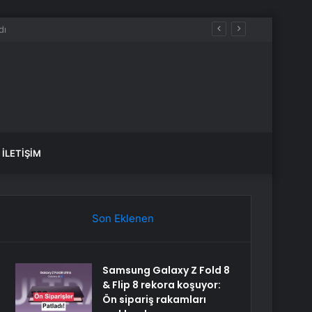
İLETIŞIM
Son Eklenen
Samsung Galaxy Z Fold 8
& Flip 8 rekora koşuyor:
Ön sipariş rakamları