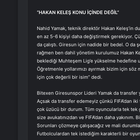
“HAKAN KELEŞ KONU İÇİNDE DEĞİL”
Nahid Yamak, teknik direktör Hakan Keleş’in d
en az 5-6 kişiyi daha değiştirmek gerekiyor. Ç
da çalıştı. Giresun için nadide bir bedel. O d
rağmen ben dahil yönetim kurulumuz Hakan Kel
beklediği Muhteşem Lig’e yükselme hedefine ul
Öğretmenle yollarımızı ayırmak bizim için söz 
için çok değerli bir isim” dedi.
Bitexen Giresunspor Lideri Yamak da transfer 
Açsak da transfer edemeyiz çünkü FIFA’dan iki 
çok üzücü bir durum. Tüm oyuncularla tek tek g
size avukatınızdan ve FIFA’dan daha yakınım. B
Sorunları çözmeye çalışacağız ve mali durumlar
Futbolculardan tek istediğim karakterli bir oyun