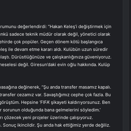
urumunu değerlendirdi: “Hakan Keleş’i değiştirmek için
ünkü sadece teknik müdür olarak değil, yönetici olarak
a şehirde çok popüler. Geçen dönem kötü başlangıca
eş ile devam etme kararı aldı. Kulübün uzun süredir
aştı. Dürüstlüğünüze ve çalışkanlığınıza güveniyoruz.
meselesi değil. Giresun’daki evin oğlu hakkında. Kulüp
yasağına değinerek, “Şu anda transfer masamız kapalı.
transfer cezamız var. Savaştığımız cephe çok fazla. Bu
örüştüm. Hepsine ‘FIFA’ şikayeti kaldırıyorsunuz. Ben
ir sorunun olduğunda bana gelmelerini söyledim.’
ı çözecek yeni projeler üzerinde çalışıyoruz.
. Sonuç ikincildir. Şu anda hak ettiğimiz yerde değiliz.