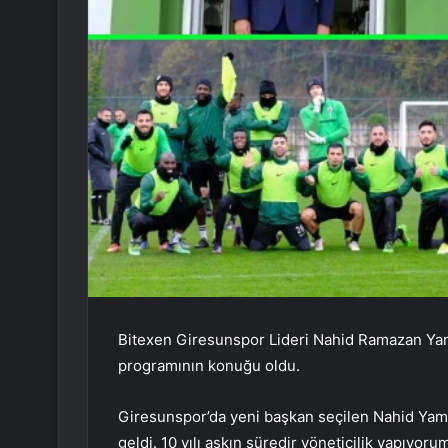
Bitexen Giresunspor Lideri Nahid Ramazan Yama
programının konuğu oldu.
Giresunspor’da yeni başkan seçilen Nahid Ya
geldi. 10 yılı aşkın süredir yöneticilik yapıyoru