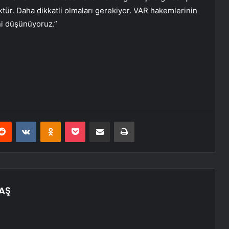
ür. Daha dikkatli olmaları gerekiyor. VAR hakemlerinin
ni düşünüyoruz.”
erest
Reddit
VKontakte
Odnoklassniki
Pocket
E-Posta ile paylaş
Yazdır
TAŞ