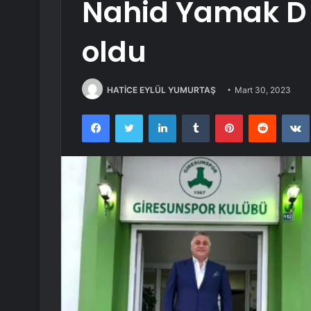
Nahid Yamak D
oldu
HATİCE EYLÜL YUMURTAŞ
Mart 30, 2023
Facebook
Twitter
LinkedIn
Tumblr
Pinterest
Reddit