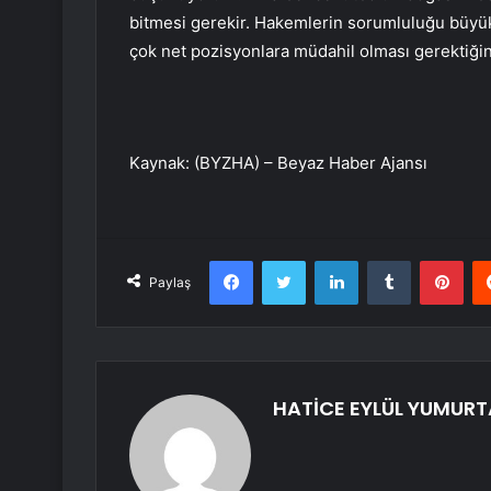
bitmesi gerekir. Hakemlerin sorumluluğu büyükt
çok net pozisyonlara müdahil olması gerektiği
Kaynak: (BYZHA) – Beyaz Haber Ajansı
Facebook
Twitter
LinkedIn
Tumblr
Pint
Paylaş
HATİCE EYLÜL YUMUR