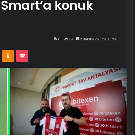
 Smart’a konuk
0
19
2 dakika okuma süresi
VKontakte
Odnoklassniki
Pocket