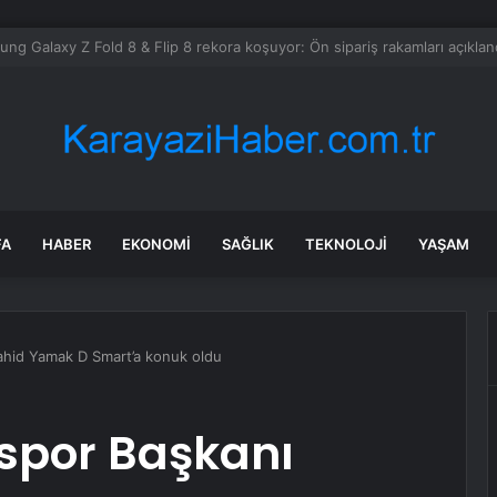
ot için radikal karar: Microsoft logoyu değiştiriyor!
FA
HABER
EKONOMI
SAĞLIK
TEKNOLOJI
YAŞAM
ahid Yamak D Smart’a konuk oldu
nspor Başkanı