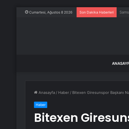
Copil
Cumartesi, Ağustos 8 2026
Son Dakika Haberleri
ANASAY
Anasayfa
/
Haber
/
Bitexen Giresunspor Başkanı N
Haber
Bitexen Giresu