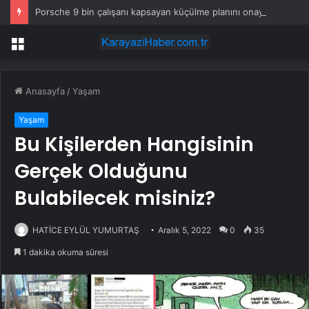
Porsche 9 bin çalışanı kapsayan küçülme planını onayladı
Menü
Anasayfa
/
Yaşam
Yaşam
Bu Kişilerden Hangisinin
Gerçek Olduğunu
Bulabilecek misiniz?
HATİCE EYLÜL YUMURTAŞ
Aralık 5, 2022
0
35
1 dakika okuma süresi