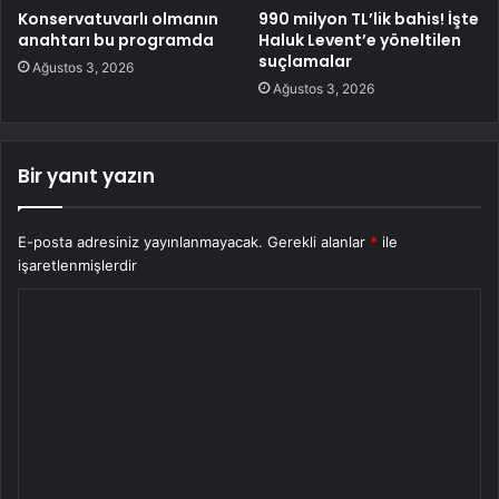
Konservatuvarlı olmanın
990 milyon TL’lik bahis! İşte
anahtarı bu programda
Haluk Levent’e yöneltilen
suçlamalar
Ağustos 3, 2026
Ağustos 3, 2026
Bir yanıt yazın
E-posta adresiniz yayınlanmayacak.
Gerekli alanlar
*
ile
işaretlenmişlerdir
Y
o
r
u
m
*