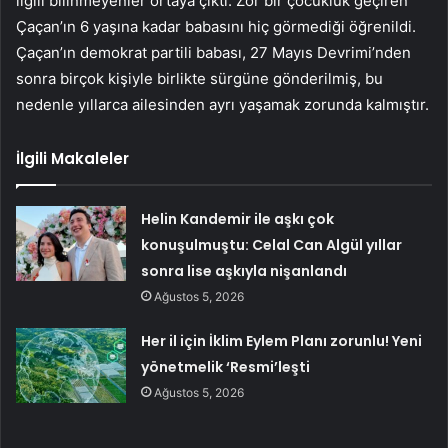
ilgili bilinmeyenler ortaya çıktı. Zor bir çocukluk geçiren
Çaçan’ın 6 yaşına kadar babasını hiç görmediği öğrenildi.
Çaçan’ın demokrat partili babası, 27 Mayıs Devrimi’nden
sonra birçok kişiyle birlikte sürgüne gönderilmiş, bu
nedenle yıllarca ailesinden ayrı yaşamak zorunda kalmıştır.
İlgili Makaleler
Helin Kandemir ile aşkı çok
konuşulmuştu: Celal Can Algül yıllar
sonra lise aşkıyla nişanlandı
Ağustos 5, 2026
Her il için İklim Eylem Planı zorunlu! Yeni
yönetmelik ‘Resmi’leşti
Ağustos 5, 2026