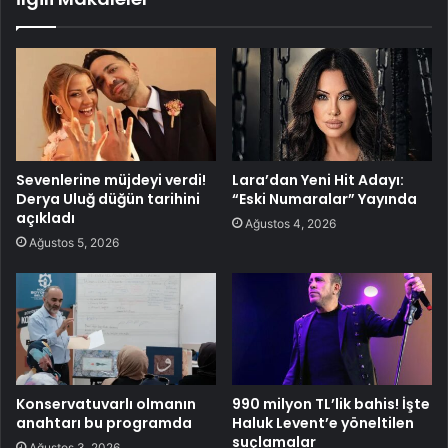
Sevenlerine müjdeyi verdi!
Lara’dan Yeni Hit Adayı:
Derya Uluğ düğün tarihini
“Eski Numaralar” Yayında
açıkladı
Ağustos 4, 2026
Ağustos 5, 2026
Konservatuvarlı olmanın
990 milyon TL’lik bahis! İşte
anahtarı bu programda
Haluk Levent’e yöneltilen
suçlamalar
Ağustos 3, 2026