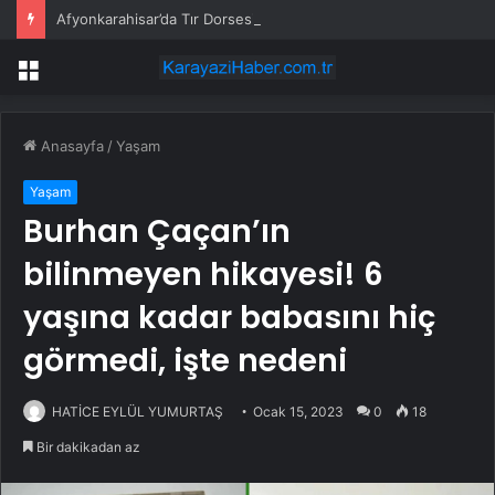
Afyonkarahisar’da Tır Dorsesi Kamyonetin Üzerine Devrildi
Menü
Anasayfa
/
Yaşam
Yaşam
Burhan Çaçan’ın
bilinmeyen hikayesi! 6
yaşına kadar babasını hiç
görmedi, işte nedeni
HATİCE EYLÜL YUMURTAŞ
Ocak 15, 2023
0
18
Bir dakikadan az