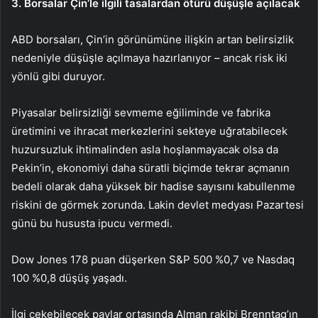
3. Borsalar Çin’le ilgili tasalardan ötürü düşüşle açılacak
ABD borsaları, Çin’in görünümüne ilişkin artan belirsizlik
nedeniyle düşüşle açılmaya hazırlanıyor – ancak risk iki
yönlü gibi duruyor.
Piyasalar belirsizliği sevmeme eğiliminde ve fabrika
üretimini ve ihracat merkezlerini sekteye uğratabilecek
huzursuzluk ihtimalinden asla hoşlanmayacak olsa da
Pekin’in, ekonomiyi daha süratli biçimde tekrar açmanın
bedeli olarak daha yüksek bir hadise sayısını kabullenme
riskini de görmek zorunda. Lakin devlet medyası Pazartesi
günü bu hususta ipucu vermedi.
Dow Jones
178 puan düşerken
S&P 500
%0,7 ve
Nasdaq
100
%0,8 düşüş yaşadı.
İlgi çekebilecek paylar ortasında Alman rakibi Brenntag’ın