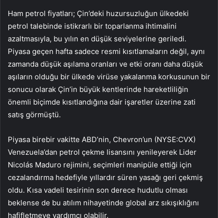
Ham petrol fiyatları; Çin’deki huzursuzluğun ülkedeki
petrol talebinde istikrarlı bir toparlanma ihtimalini
azaltmasıyla, bu yılın en düşük seviyelerine geriledi.
Piyasa geçen hafta sadece resmi kısıtlamaların değil, aynı
zamanda düşük aşılama oranları ve etki oranı daha düşük
aşıların olduğu bir ülkede virüse yakalanma korkusunun bir
sonucu olarak Çin’in büyük kentlerinde hareketliliğin
önemli biçimde kısıtlandığına dair işaretler üzerine zati
satış görmüştü.
Piyasa birebir vakitte ABD’nin, Chevron’un (NYSE:
CVX
)
Venezuela’dan petrol çekme lisansını yenileyerek Lider
Nicolás Maduro rejimini, seçimleri manipüle ettiği için
cezalandırma hedefiyle yıllardır süren yasağı geri çekmiş
oldu. Kısa vadeli tesirinin son derece hudutlu olması
beklense de bu atılım nihayetinde global arz sıkışıklığını
hafifletmeye yardımcı olabilir.