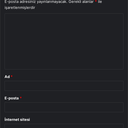
E-posta adresiniz yayınlanmayacak.
Gerekli alanlar
*
ile
işaretlenmişlerdir
Y
o
r
u
m
*
Ad
*
E-posta
*
İnternet sitesi