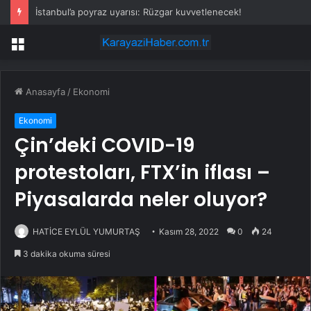
İstanbul’a poyraz uyarısı: Rüzgar kuvvetlenecek!
Menü
Anasayfa
/
Ekonomi
Ekonomi
Çin’deki COVID-19
protestoları, FTX’in iflası –
Piyasalarda neler oluyor?
HATİCE EYLÜL YUMURTAŞ
Kasım 28, 2022
0
24
3 dakika okuma süresi