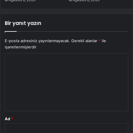
Bir yanıt yazın
E-posta adresiniz yayınlanmayacak.
Gerekli alanlar
*
ile
işaretlenmişlerdir
Y
o
r
u
m
*
Ad
*