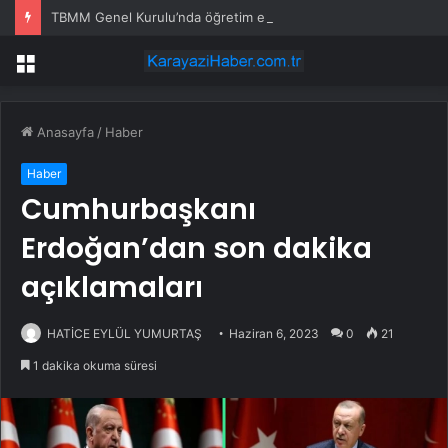
TBMM Genel Kurulu’nda öğretim elemanlarına güvenlik soruşturmasını öngören madde tekliften çıkarıldı
Menü
Anasayfa
/
Haber
Haber
Cumhurbaşkanı
Erdoğan’dan son dakika
açıklamaları
HATİCE EYLÜL YUMURTAŞ
Haziran 6, 2023
0
21
1 dakika okuma süresi