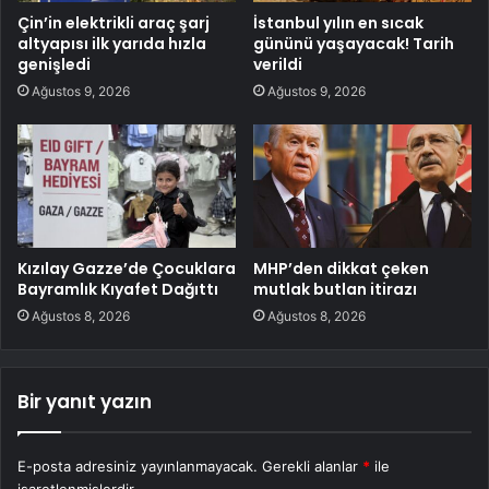
Çin’in elektrikli araç şarj
İstanbul yılın en sıcak
altyapısı ilk yarıda hızla
gününü yaşayacak! Tarih
genişledi
verildi
Ağustos 9, 2026
Ağustos 9, 2026
Kızılay Gazze’de Çocuklara
MHP’den dikkat çeken
Bayramlık Kıyafet Dağıttı
mutlak butlan itirazı
Ağustos 8, 2026
Ağustos 8, 2026
Bir yanıt yazın
E-posta adresiniz yayınlanmayacak.
Gerekli alanlar
*
ile
işaretlenmişlerdir