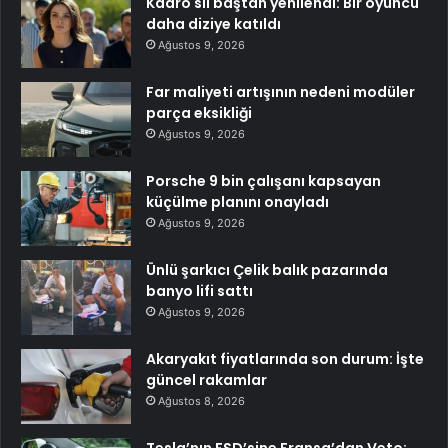
Kadro sil baştan yenilendi: Bir oyuncu
daha diziye katıldı
Ağustos 9, 2026
Far maliyeti artışının nedeni modüler
parça eksikliği
Ağustos 9, 2026
Porsche 9 bin çalışanı kapsayan
küçülme planını onayladı
Ağustos 9, 2026
Ünlü şarkıcı Çelik balık pazarında
banyo lifi sattı
Ağustos 9, 2026
Akaryakıt fiyatlarında son durum: İşte
güncel rakamlar
Ağustos 8, 2026
Tesla’nın FSD’sine Fransa’dan Veto: