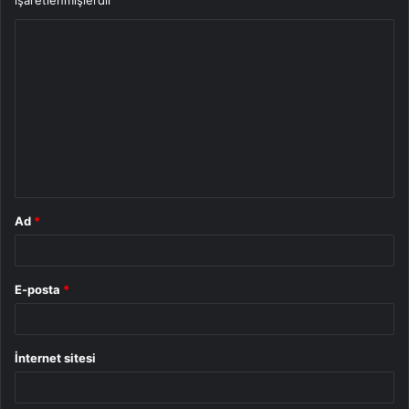
Y
o
r
u
m
*
Ad
*
E-posta
*
İnternet sitesi