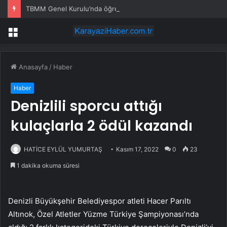
TBMM Genel Kurulu’nda öğretim elemanlarına güvenlik soruşturmasını öngören madde tekliften çıkarıldı
Menü
Anasayfa
/
Haber
Haber
Denizlili sporcu attığı
kulaçlarla 2 ödül kazandı
HATİCE EYLÜL YUMURTAŞ
Kasım 17, 2022
0
23
1 dakika okuma süresi
Denizli Büyükşehir Belediyespor atleti Hacer Parıltı
Altınok, Özel Atletler Yüzme Türkiye Şampiyonası’nda