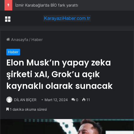
İzmir Karabağlar’da BİO fark yarattı
Menü
Anasayfa
/
Haber
Haber
Elon Musk’ın yapay zeka
şirketi xAI, Grok’u açık
kaynaklı olarak sunacak
DİLAN BİÇER
Mart 12, 2024
0
11
1 dakika okuma süresi