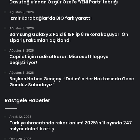
Davutoğlu’ndan Özgür Özel’e ‘YENİ Parti’ tebriği
Ağustos 8, 2026
İzmir Karabağlar’da BİO fark yarattı
Ağustos 8, 2026
Samsung Galaxy Z Fold 8 & Flip 8 rekora koşuyor: Ön
sipariş rakamları açıklandı
Ağustos 8, 2026
Copilot için radikal karar: Microsoft logoyu
değiştiriyor!
Ağustos 8, 2026
Başkan Hatice Gençay: “Didim’in Her Noktasında Gece
Gündüz Sahadayız”
Rastgele Haberler
Aralık 12, 2025
Türkiye ihracatında rekor kırılım! 2025’in 11 ayında 247
milyar dolarlık artış
Ocak 29, 2026