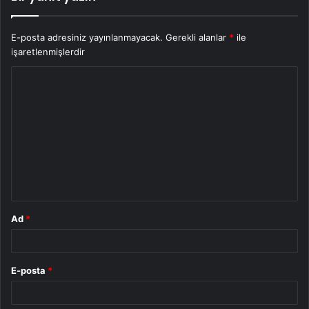
E-posta adresiniz yayınlanmayacak.
Gerekli alanlar
*
ile
işaretlenmişlerdir
Y
o
r
u
m
*
Ad
*
E-posta
*