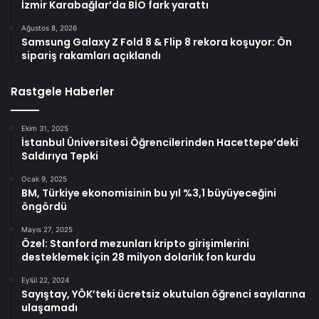
İzmir Karabağlar’da BİO fark yarattı
Ağustos 8, 2026
Samsung Galaxy Z Fold 8 & Flip 8 rekora koşuyor: Ön
sipariş rakamları açıklandı
Rastgele Haberler
Ekim 31, 2025
İstanbul Üniversitesi Öğrencilerinden Hacettepe’deki
Saldırıya Tepki
Ocak 9, 2025
BM, Türkiye ekonomisinin bu yıl %3,1 büyüyeceğini
öngördü
Mayıs 27, 2025
Özel: Stanford mezunları kripto girişimlerini
desteklemek için 28 milyon dolarlık fon kurdu
Eylül 22, 2024
Sayıştay, YÖK’teki ücretsiz okutulan öğrenci sayılarına
ulaşamadı