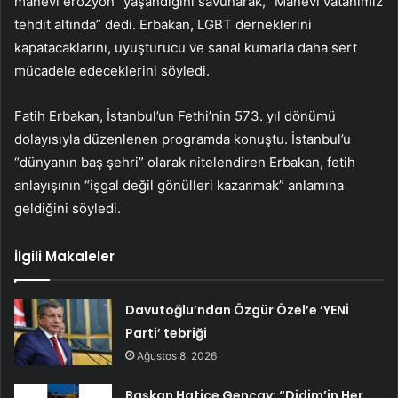
manevi erozyon” yaşandığını savunarak, “Manevi vatanımız
tehdit altında” dedi. Erbakan, LGBT derneklerini
kapatacaklarını, uyuşturucu ve sanal kumarla daha sert
mücadele edeceklerini söyledi.
Fatih Erbakan, İstanbul’un Fethi’nin 573. yıl dönümü
dolayısıyla düzenlenen programda konuştu. İstanbul’u
“dünyanın baş şehri” olarak nitelendiren Erbakan, fetih
anlayışının “işgal değil gönülleri kazanmak” anlamına
geldiğini söyledi.
İlgili Makaleler
Davutoğlu’ndan Özgür Özel’e ‘YENİ
Parti’ tebriği
Ağustos 8, 2026
Başkan Hatice Gençay: “Didim’in Her