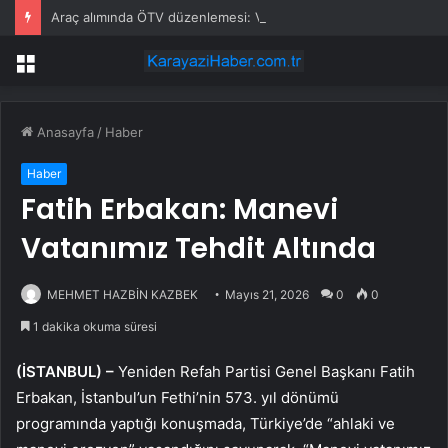
Araç alımında ÖTV düzenlemesi: Vatandaşlar bayilere akın etti
Menü
Anasayfa
/
Haber
Haber
Fatih Erbakan: Manevi
Vatanımız Tehdit Altında
MEHMET HAZBİN KAZBEK
Mayıs 21, 2026
0
0
1 dakika okuma süresi
(İSTANBUL) –
Yeniden Refah Partisi Genel Başkanı Fatih
Erbakan, İstanbul’un Fethi’nin 573. yıl dönümü
programında yaptığı konuşmada, Türkiye’de “ahlaki ve