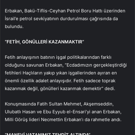
Erbakan, Bakü-Tiflis-Ceyhan Petrol Boru Hattı üzerinden
İsrail’e petrol sevkiyatının durdurulması çağrısında da
bulundu.
“FETİH, GÖNÜLLERİ KAZANMAKTIR”
Fetih anlayışının batının işgal politikalarından farklı
olduğunu savunan Erbakan, “Ecdadımızın gerçekleştirdiği
fetihleri Haçlıların yakıp yıkan işgallerinden ayıran en
önemli özellik adalet anlayışıdır. Fetih sadece toprak
kazanmak değil, gönülleri kazanmak demektir” dedi.
Konuşmasında Fatih Sultan Mehmet, Akşemseddin,
Ulubatlı Hasan ve Ebu Eyyub el-Ensari’yi anan Erbakan,
Milli Görüş lideri Necmettin Erbakan’ı da rahmetle andı.
“MANEVİ VATANIMIZ TEHDİT ALTINDA”