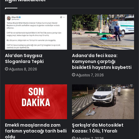
Ala’dan Saygısız
Adana’da feci kaza:
Sloganlara Tepki
Kamyonun çarptığı
bisikletli hayatını kaybetti
Ağustos 8, 2026
Ağustos 7, 2026
Emekli maaşlarında zam
Şarkışla’da Motosiklet
farkının yatacağı tarih belli
Kazası: 1 Ölü, 1 Yaralı
oldu
Ağustos 7, 2026