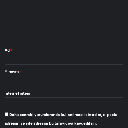
o
r
u
m
*
Ad
*
E-posta
*
İnternet sitesi
Daha sonraki yorumlarımda kullanılması için adım, e-posta
adresim ve site adresim bu tarayıcıya kaydedilsin.