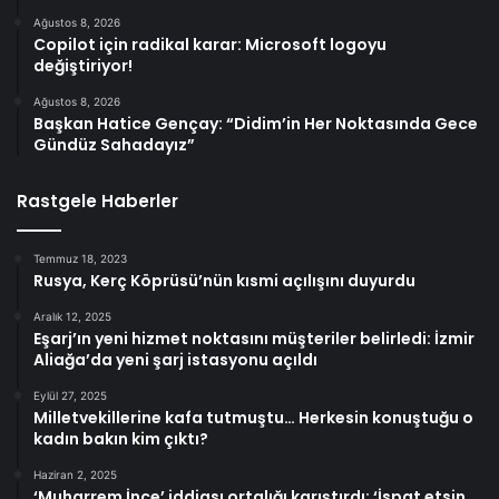
Ağustos 8, 2026
Copilot için radikal karar: Microsoft logoyu
değiştiriyor!
Ağustos 8, 2026
Başkan Hatice Gençay: “Didim’in Her Noktasında Gece
Gündüz Sahadayız”
Rastgele Haberler
Temmuz 18, 2023
Rusya, Kerç Köprüsü’nün kısmi açılışını duyurdu
Aralık 12, 2025
Eşarj’ın yeni hizmet noktasını müşteriler belirledi: İzmir
Aliağa’da yeni şarj istasyonu açıldı
Eylül 27, 2025
Milletvekillerine kafa tutmuştu… Herkesin konuştuğu o
kadın bakın kim çıktı?
Haziran 2, 2025
‘Muharrem İnce’ iddiası ortalığı karıştırdı: ‘İspat etsin