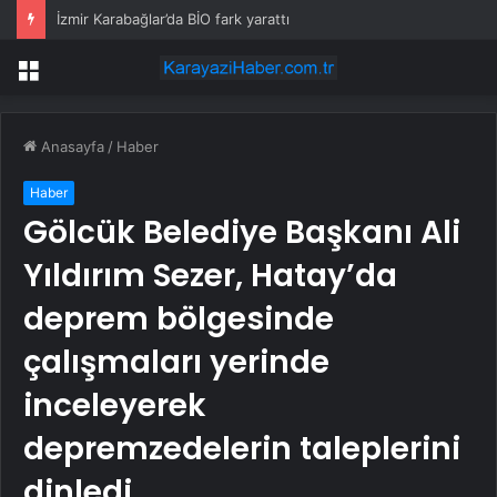
İzmir Karabağlar’da BİO fark yarattı
Menü
Anasayfa
/
Haber
Haber
Gölcük Belediye Başkanı Ali
Yıldırım Sezer, Hatay’da
deprem bölgesinde
çalışmaları yerinde
inceleyerek
depremzedelerin taleplerini
dinledi.