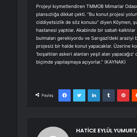
Projeyi kıymetlendiren TMMOB Mimarlar Odası 
plansızlığa dikkat çekti. “Bu konut projesi yolun
ciddiyetsizlik de söz konusu” diyen Köymen, şun
hastanesi yaptılar. Akabinde bir sabah kalktılar
bulmaları gerekiyordu ve Sarıgazi’deki araziyi 
projesiz bir halde konut yapacaklar. Üzerine kon
‘boşaltılan askeri alanları yeşil alan yapacağız’ 
biçimde yapılaşmaya açıyorlar.” (KAYNAK)
Facebook
Twitter
LinkedIn
Tumblr
Pint
Paylaş
HATİCE EYLÜL YUMUR