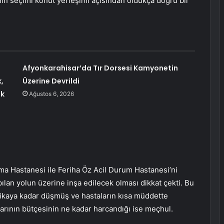
ın seçimi konut yerleşimi açısından oldukça doğru bir
Afyonkarahisar’da Tır Dorsesi Kamyonetin
,
Üzerine Devrildi
uk
Ağustos 6, 2026
rma Hastanesi ile Feriha Öz Acil Durum Hastanesi’ni
apılan yolun üzerine inşa edilecek olması dikkat çekti. Bu
akikaya kadar düşmüş ve hastaların kısa müddette
arının bütçesinin ne kadar harcandığı ise meçhul.