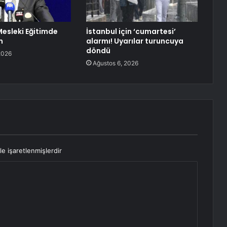
Mesleki Eğitimde
İstanbul için ‘cumartesi’
m
alarmı! Uyarılar turuncuya
döndü
2026
Ağustos 6, 2026
le işaretlenmişlerdir