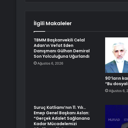
İlgili Makaleler
TBMM Başkanvekili Celal
Adan’ın Vefat Eden
Danışmanı Gülhan Demiral
Son Yolculuğuna Uğurlandı
Ağustos 6, 2026
90’ların ka
“Bu dosya
Ağustos 6, 
Suruç Katliamı’nın 11. Yılı…
Emep Genel Başkanı Aslan:
“Gerçek Adalet Sağlanana
Kadar Mücadelemizi