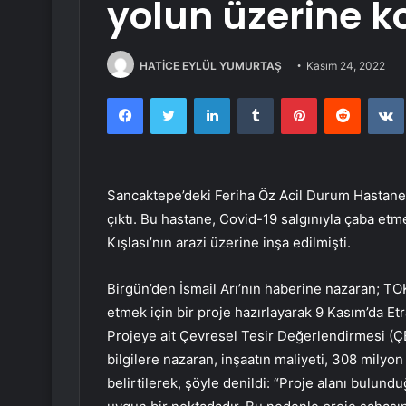
yolun üzerine k
HATİCE EYLÜL YUMURTAŞ
Kasım 24, 2022
Facebook
Twitter
LinkedIn
Tumblr
Pinterest
Reddit
Sancaktepe’deki Feriha Öz Acil Durum Hastanes
çıktı. Bu hastane, Covid-19 salgınıyla çaba et
Kışlası’nın arazi üzerine inşa edilmişti.
Birgün’den İsmail Arı’nın haberine nazaran; TO
etmek için bir proje hazırlayarak 9 Kasım’da Etra
Projeye ait Çevresel Tesir Değerlendirmesi (ÇED
bilgilere nazaran, inşaatın maliyeti, 308 milyo
belirtilerek, şöyle denildi: “Proje alanı bulundu