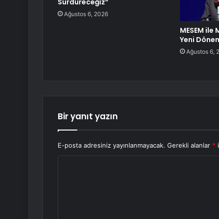
Sürdüreceğiz”
Ağustos 6, 2026
MESEM ile 
Yeni Döne
Ağustos 6, 
Bir yanıt yazın
E-posta adresiniz yayınlanmayacak.
Gerekli alanlar
*
i
Y
o
r
u