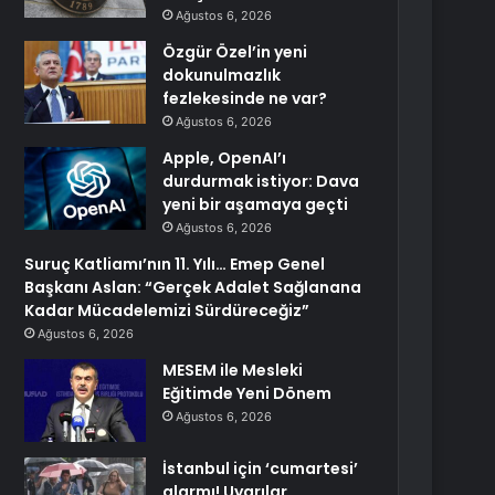
Ağustos 6, 2026
Özgür Özel’in yeni
dokunulmazlık
fezlekesinde ne var?
Ağustos 6, 2026
Apple, OpenAI’ı
durdurmak istiyor: Dava
yeni bir aşamaya geçti
Ağustos 6, 2026
Suruç Katliamı’nın 11. Yılı… Emep Genel
Başkanı Aslan: “Gerçek Adalet Sağlanana
Kadar Mücadelemizi Sürdüreceğiz”
Ağustos 6, 2026
MESEM ile Mesleki
Eğitimde Yeni Dönem
Ağustos 6, 2026
İstanbul için ‘cumartesi’
alarmı! Uyarılar