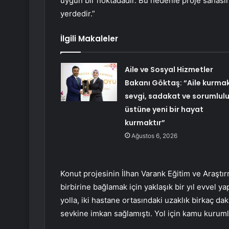
uygun bir noktadadır. Bu nedenle proje sahasın
yerdedir.”
İlgili Makaleler
Aile ve Sosyal Hizmetler
Bakanı Göktaş: “Aile kurmak
sevgi, sadakat ve sorumlul
üstüne yeni bir hayat
kurmaktır”
Ağustos 6, 2026
Konut projesinin İlhan Varank Eğitim ve Araştı
birbirine bağlamak için yaklaşık bir yıl evvel y
yolla, iki hastane ortasındaki uzaklık birkaç d
sevkine imkan sağlamıştı. Yol için kamu kuruml