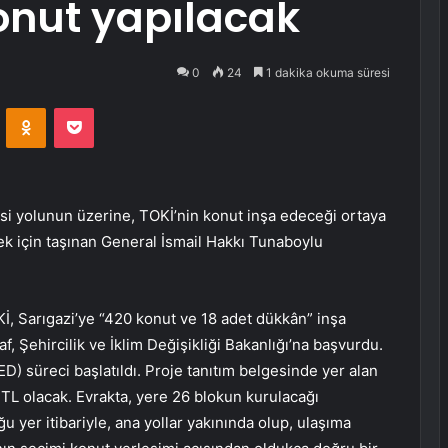
onut yapılacak
0
24
1 dakika okuma süresi
VKontakte
Odnoklassniki
Pocket
i yolunun üzerine, TOKİ’nin konut inşa edeceği ortaya
mek için taşınan General İsmail Hakkı Tunaboylu
Kİ, Sarıgazi’ye “420 konut ve 18 adet dükkân” inşa
f, Şehircilik ve İklim Değişikliği Bakanlığı’na başvurdu.
) süreci başlatıldı. Proje tanıtım belgesinde yer alan
n TL olacak. Evrakta, yere 26 blokun kurulacağı
ğu yer itibariyle, ana yollar yakınında olup, ulaşıma