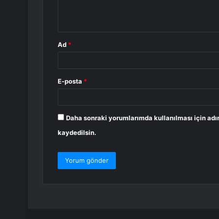
m
*
Ad
*
E-posta
*
Daha sonraki yorumlarımda kullanılması için adı
kaydedilsin.