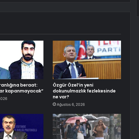
ranlığına beraat:
Özgür Özel’in yeni
lar kapanmayacak”
dokunulmazlık fezlekesinde
ne var?
2026
Ağustos 6, 2026