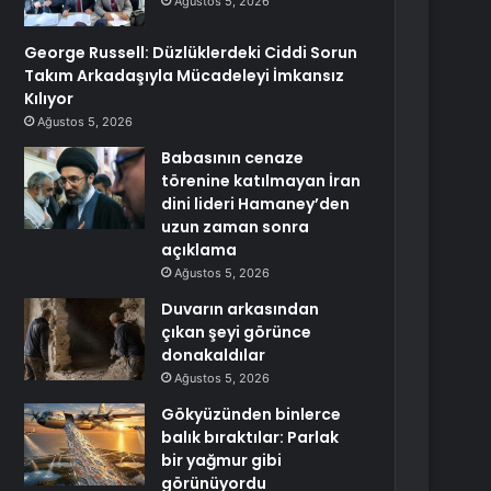
Ağustos 5, 2026
George Russell: Düzlüklerdeki Ciddi Sorun
Takım Arkadaşıyla Mücadeleyi İmkansız
Kılıyor
Ağustos 5, 2026
Babasının cenaze
törenine katılmayan İran
dini lideri Hamaney’den
uzun zaman sonra
açıklama
Ağustos 5, 2026
Duvarın arkasından
çıkan şeyi görünce
donakaldılar
Ağustos 5, 2026
Gökyüzünden binlerce
balık bıraktılar: Parlak
bir yağmur gibi
görünüyordu