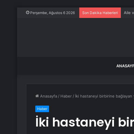
Aile 
Perşembe, Ağustos 6 2026
Son Dakika Haberleri
ANASAY
Anasayfa
/
Haber
/
İki hastaneyi birbirine bağlayan
Haber
İki hastaneyi b