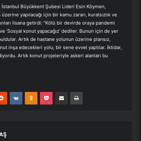
İstanbul Büyükkent Şubesi Lideri Esin Köymen,
 üzerine yapılacağı için bir kamu zararı, kuralsızlık ve
ları lisana getirdi: “Kötü bir devirde oraya pandemi
 ve ‘Sosyal konut yapacağız’ dediler. Bunun için de yer
buldular. Artık de hastane yolunun üzerine plansız,
ut inşa edecekleri yolu, bir sene evvel yaptılar. İktidar,
diyordu. Artık konut projeleriyle askeri alanları bu
erest
Reddit
VKontakte
Odnoklassniki
Pocket
E-Posta ile paylaş
Yazdır
TAŞ