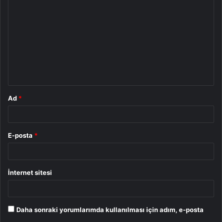
o
r
u
m
*
Ad
*
E-posta
*
İnternet sitesi
Daha sonraki yorumlarımda kullanılması için adım, e-posta