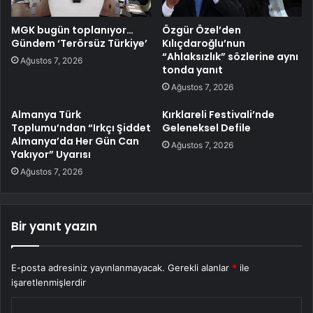
MGK bugün toplanıyor…
Özgür Özel’den
Gündem ‘Terörsüz Türkiye’
Kılıçdaroğlu’nun
“Ahlaksızlık” sözlerine aynı
Ağustos 7, 2026
tonda yanıt
Ağustos 7, 2026
Almanya Türk
Kırklareli Festivali’nde
Toplumu’ndan “Irkçı Şiddet
Geleneksel Defile
Almanya’da Her Gün Can
Ağustos 7, 2026
Yakıyor” Uyarısı
Ağustos 7, 2026
Bir yanıt yazın
E-posta adresiniz yayınlanmayacak.
Gerekli alanlar
*
ile
işaretlenmişlerdir
Y