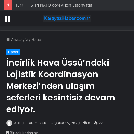
Türk F-16’ları NATO görevi için Estonya’da… MSB yerli savunma sistemleriyle güçleniyor
Menü
Anasayfa
/
Haber
Haber
İncirlik Hava Üssü’ndeki
Lojistik Koordinasyon
Merkezi’nden ulaşım
seferleri kesintisiz devam
ediyor.
ABDULLAH ÖLKER
Şubat 15, 2023
0
22
Bir dakikadan az