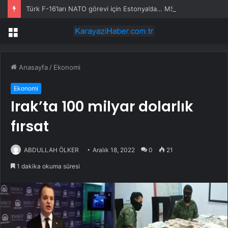
Türk F-16’ları NATO görevi için Estonya’da… MSB yerli savunma sistemleriyle güçleniyor
Menü
Anasayfa
/
Ekonomi
Ekonomi
Irak’ta 100 milyar dolarlık
fırsat
ABDULLAH ÖLKER
Aralık 18, 2022
0
21
1 dakika okuma süresi