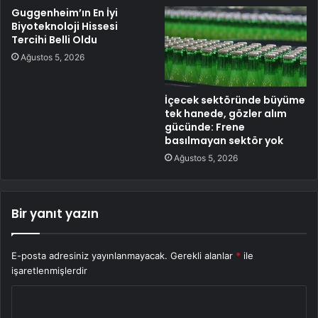
Guggenheim’ın En İyi
Biyoteknoloji Hissesi
Tercihi Belli Oldu
Ağustos 5, 2026
İçecek sektöründe büyüme
tek hanede, gözler alım
gücünde: Frene
basılmayan sektör yok
Ağustos 5, 2026
Bir yanıt yazın
E-posta adresiniz yayınlanmayacak.
Gerekli alanlar
*
ile
işaretlenmişlerdir
Y
o