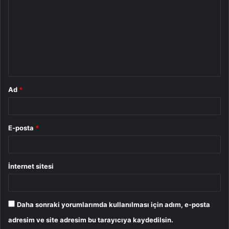
r
u
m
*
Ad
*
E-posta
*
İnternet sitesi
Daha sonraki yorumlarımda kullanılması için adım, e-posta
adresim ve site adresim bu tarayıcıya kaydedilsin.