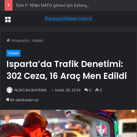
Türk F-16’ları NATO görevi için Estonya’da… MSB yerli savunma sistemleriyle güçleniyor
Menü
Anasayfa
/
Haber
Haber
Isparta’da Trafik Denetimi:
302 Ceza, 16 Araç Men Edildi
NURCAN BAYRAM
Aralık 26, 2024
0
0
Bir dakikadan az