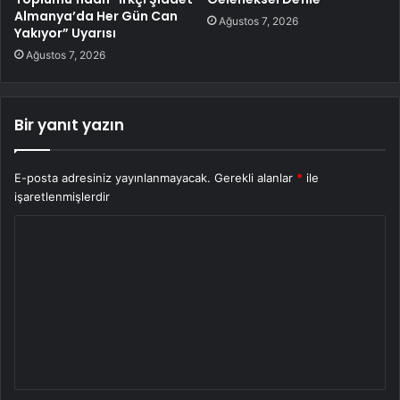
Almanya’da Her Gün Can
Ağustos 7, 2026
Yakıyor” Uyarısı
Ağustos 7, 2026
Bir yanıt yazın
E-posta adresiniz yayınlanmayacak.
Gerekli alanlar
*
ile
işaretlenmişlerdir
Y
o
r
u
m
*