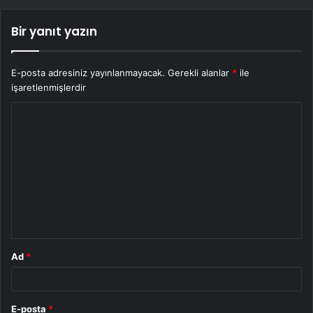
Bir yanıt yazın
E-posta adresiniz yayınlanmayacak.
Gerekli alanlar
*
ile
işaretlenmişlerdir
Y
o
r
u
m
*
Ad
*
E-posta
*