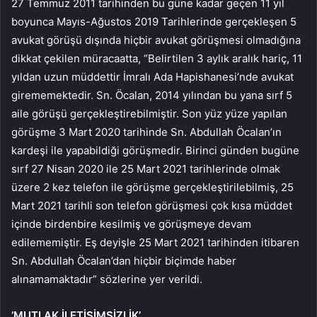
27 Temmuz 2011 tarihinden bu güne kadar geçen 11 yıl
boyunca Mayıs-Ağustos 2019 Tarihlerinde gerçekleşen 5
avukat görüşü dışında hiçbir avukat görüşmesi olmadığına
dikkat çekilen müracaatta, “Belirtilen 3 aylık aralık hariç, 11
yıldan uzun müddettir İmralı Ada Hapishanesi’nde avukat
girememektedir. Sn. Öcalan, 2014 yılından bu yana sırf 5
aile görüşü gerçekleştirebilmiştir. Son yüz yüze yapılan
görüşme 3 Mart 2020 tarihinde Sn. Abdullah Öcalan’ın
kardeşi ile yapabildiği görüşmedir. Birinci günden bugüne
sırf 27 Nisan 2020 ile 25 Mart 2021 tarihlerinde olmak
üzere 2 kez telefon ile görüşme gerçekleştirilebilmiş, 25
Mart 2021 tarihli son telefon görüşmesi çok kısa müddet
içinde birdenbire kesilmiş ve görüşmeye devam
edilememiştir. Eş deyişle 25 Mart 2021 tarihinden itibaren
Sn. Abdullah Öcalan’dan hiçbir biçimde haber
alınamamaktadır” sözlerine yer verildi.
‘MUTLAK İLETİŞİMSİZLİK’