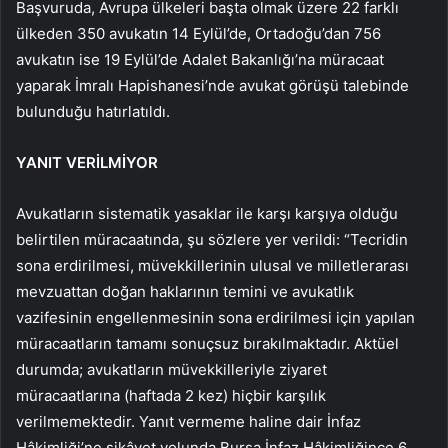
Başvuruda, Avrupa ülkeleri başta olmak üzere 22 farklı
ülkeden 350 avukatın 14 Eylül’de, Ortadoğu’dan 756
avukatın ise 19 Eylül’de Adalet Bakanlığı’na müracaat
yaparak İmralı Hapishanesi’nde avukat görüşü talebinde
bulunduğu hatırlatıldı.
YANIT VERİLMİYOR
Avukatların sistematik yasaklar ile karşı karşıya olduğu
belirtilen müracaatında, şu sözlere yer verildi: “Tecridin
sona erdirilmesi, müvekkillerinin ulusal ve milletlerarası
mevzuattan doğan haklarının temini ve avukatlık
vazifesinin engellenmesinin sona erdirilmesi için yapılan
müracaatların tamamı sonuçsuz bırakılmaktadır. Aktüel
durumda; avukatların müvekkilleriyle ziyaret
müracaatlarına (haftada 2 kez) hiçbir karşılık
verilmemektedir. Yanıt vermeme haline dair İnfaz
Hâkimliği’ne şikâyet yolunda Bursa İnfaz Hâkimliğince 6