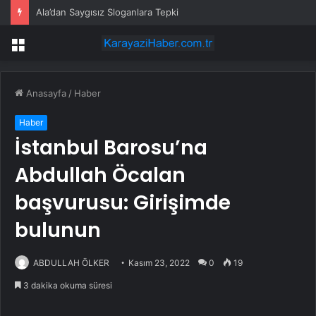
Ala’dan Saygısız Sloganlara Tepki
Menü
Anasayfa
/
Haber
Haber
İstanbul Barosu’na
Abdullah Öcalan
başvurusu: Girişimde
bulunun
ABDULLAH ÖLKER
Kasım 23, 2022
0
19
3 dakika okuma süresi