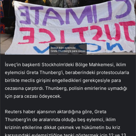
İsveç’in başkenti Stockholm’deki Bölge Mahkemesi, iklim
eylemcisi Greta Thunberg’i, beraberindeki protestocularla
birlikte meclis girişini engelledikleri gerekçesiyle para
cezasına çarptırdı. Thunberg, polisin emirlerine uymadığı
için para cezası ödeyecek.
Reuters haber ajansının aktardığına göre, Greta
Thunberg’in de aralarında olduğu beş eylemci, iklim
krizinin etkilerine dikkat çekmek ve hükümetin bu kriz
karşısındaki eylemsizliğine tepki göstermek için 12 ve 13