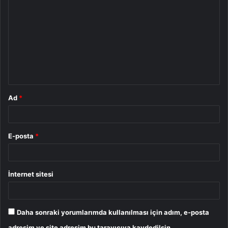
o
r
u
m
*
Ad
*
E-posta
*
İnternet sitesi
Daha sonraki yorumlarımda kullanılması için adım, e-posta
adresim ve site adresim bu tarayıcıya kaydedilsin.