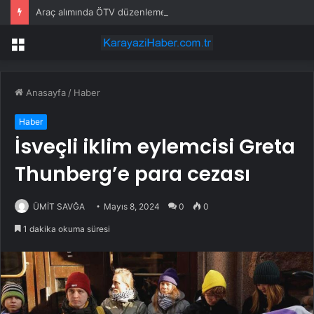
Araç alımında ÖTV düzenlemesi: Vatandaşlar bayilere akın etti
Menü
Anasayfa
/
Haber
Haber
İsveçli iklim eylemcisi Greta
Thunberg’e para cezası
ÜMİT SAVĞA
Mayıs 8, 2024
0
0
1 dakika okuma süresi