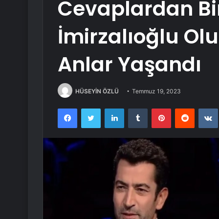
Cevaplardan Bi
İmirzalıoğlu Ol
Anlar Yaşandı
HÜSEYİN ÖZLÜ
Temmuz 19, 2023
Facebook
Twitter
LinkedIn
Tumblr
Pinterest
Reddit