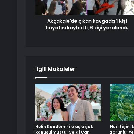
Akçakale'de çıkan kavgada 1 kişi
hayatını kaybetti, 6 kişi yaralandı.
İlgili Makaleler
Helin Kandemir ile aşkı çok
Her il için 
konuşulmuştu: Celal Can
zorunlu! Y