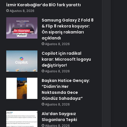
İzmir Karabağlar’da BİO fark yarattı
Ağustos 8, 2026
Samsung Galaxy Z Fold 8
& Flip 8 rekora koşuyor:
Ön sipariş rakamları
açıklandı
Ağustos 8, 2026
Copilot için radikal
karar: Microsoft logoyu
değiştiriyor!
Ağustos 8, 2026
Başkan Hatice Gençay:
“Didim’in Her
Noktasında Gece
Gündüz Sahadayız”
Ağustos 8, 2026
Ala’dan Saygısız
Sloganlara Tepki
Ağustos 8, 2026