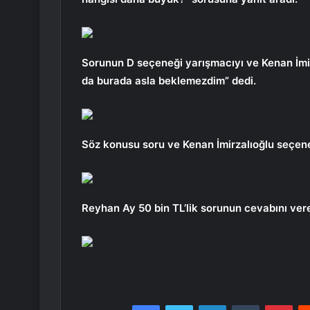
Sorunun D seçeneği yarışmacıyı ve Kenan İmir
da burada asla beklemezdim” dedi.
Söz konusu soru ve Kenan İmirzalıoğlu seçene
Reyhan Ay 50 bin TL’lik sorunun cevabını vere
Facebook
Twitter
LinkedIn
Tumblr
Pint