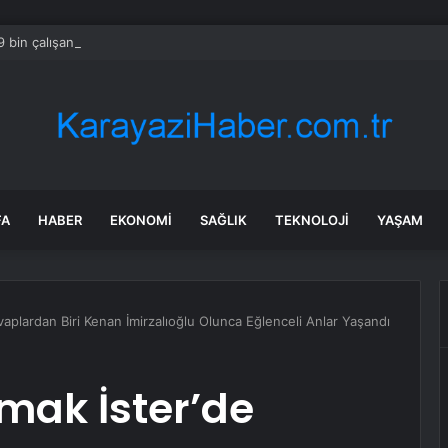
 bin çalışanı kapsayan küçülme planını onayladı
FA
HABER
EKONOMI
SAĞLIK
TEKNOLOJI
YAŞAM
aplardan Biri Kenan İmirzalıoğlu Olunca Eğlenceli Anlar Yaşandı
mak İster’de