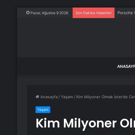
Porsche 9
Pazar, Ağustos 9 2026
Son Dakika Haberleri
ANASAY
Anasayfa
/
Yaşam
/
Kim Milyoner Olmak İster’de Cev
Yaşam
Kim Milyoner Ol