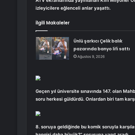
ATV ekranlarında yayınlanan Kim Milyoner O
izleyicilere eğlenceli anlar yaşattı.
İlgili Makaleler
Ünlü şarkıcı Çelik balık
pazarında banyo lifi sattı
Ağustos 9, 2026
Geçen yıl üniversite sınavında 147. olan Mah
soru herkesi güldürdü. Onlardan biri tam karş
8. soruya geldiğinde bu komik soruyla karşıl
hangisi daha büyük?” sorusuna yanıt aradı.