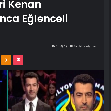
ri Kenan
unca Eğlenceli
0
19
Bir dakikadan az
VKontakte
Odnoklassniki
Pocket