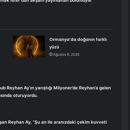
lmak İster dün akşam yayınlanan bölümüyle
Ormanya’da doğanın farklı
yüzü
Ağustos 8, 2026
bub Reyhan Ay’ın yarıştığı Milyoner’de Reyhan’a gelen
ısında oturuyordu.
aşan Reyhan Ay, “Şu an ile aranızdaki çekim kuvveti