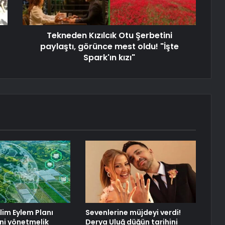
Tekneden Kızılcık Otu Şerbetini
paylaştı, görünce mest oldu! "İşte
Spark'ın kızı"
İklim Eylem Planı
Sevenlerine müjdeyi verdi!
eni yönetmelik
Derya Uluğ düğün tarihini