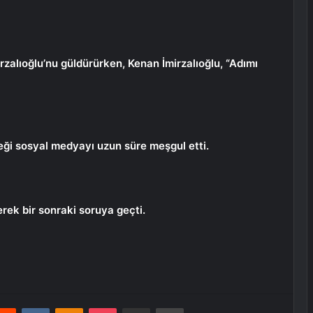
zalıoğlu’nu güldürürken, Kenan İmirzalıoğlu, “Adımı
ği sosyal medyayı uzun süre meşgul etti.
rek bir sonraki soruya geçti.
erest
Reddit
VKontakte
Odnoklassniki
Pocket
E-Posta ile paylaş
Yazdır