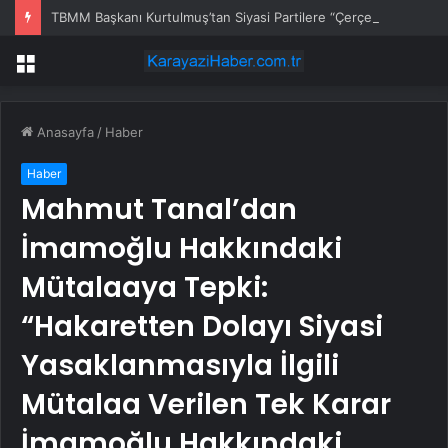
TBMM Başkanı Kurtulmuş’tan Siyasi Partilere “Çerçeve Yasa” Turu
Menü
Anasayfa
/
Haber
Haber
Mahmut Tanal’dan
İmamoğlu Hakkındaki
Mütalaaya Tepki:
“Hakaretten Dolayı Siyasi
Yasaklanmasıyla İlgili
Mütalaa Verilen Tek Karar
İmamoğlu Hakkındaki…