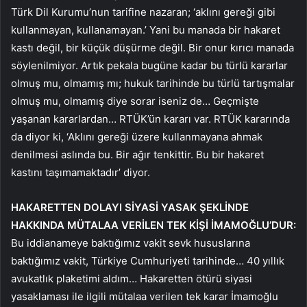
Türk Dil Kurumu’nun tarifine nazaran; ‘aklını gereği gibi
kullanmayan, kullanamayan.’ Yani bu manada bir hakaret
kastı değil, bir küçük düşürme değil. Bir onur kırıcı manada
söylenilmiyor. Artık pekala bugüne kadar bu türlü kararlar
olmuş mu, olmamış mı; hukuk tarihinde bu türlü tartışmalar
olmuş mu, olmamış diye sorar iseniz de… Geçmişte
yaşanan kararlardan… RTÜK’ün kararı var. RTÜK kararında
da diyor ki, ‘Aklını gereği üzere kullanmayana ahmak
denilmesi aslında bu. Bir ağır tenkittir. Bu bir hakaret
kastını taşımamaktadır’ diyor.
HAKARETTEN DOLAYI SİYASİ YASAK ŞEKLİNDE
HAKKINDA MÜTALAA VERİLEN TEK KİŞİ İMAMOĞLU’DUR:
Bu iddianameye baktığımız vakit sevk hususlarına
baktığımız vakit, Türkiye Cumhuriyeti tarihinde… 40 yıllık
avukatlık plaketimi aldım… Hakaretten ötürü siyasi
yasaklaması ile ilgili mütalaa verilen tek karar İmamoğlu