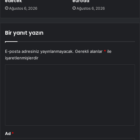
edecek
euroda
Ağustos 6, 2026
Ağustos 6, 2026
Bir yanıt yazın
E-posta adresiniz yayınlanmayacak.
Gerekli alanlar
*
ile
işaretlenmişlerdir
Y
o
r
u
m
*
Ad
*