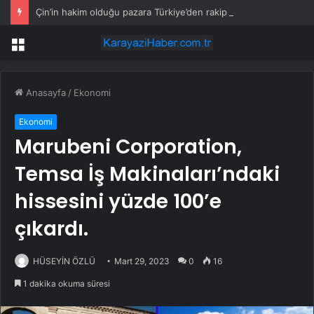
Çin’in hakim olduğu pazara Türkiye’den rakip çıktı: Kilosu 4 dolarlık ürün ihraç ediliyor
Menü
Anasayfa
/
Ekonomi
Ekonomi
Marubeni Corporation,
Temsa İş Makinaları’ndaki
hissesini yüzde 100’e
çıkardı.
HÜSEYİN ÖZLÜ
Mart 29, 2023
0
16
1 dakika okuma süresi