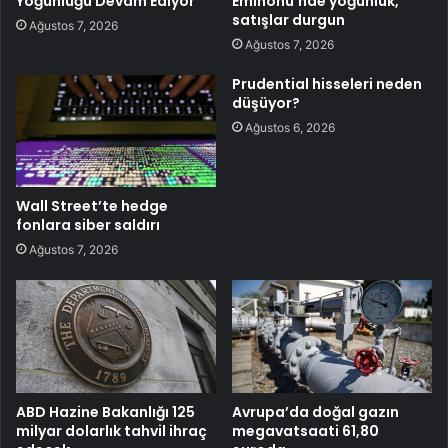
Yoğunluğu Devam Ediyor
Eminönü’nde yoğunluk,
satışlar durgun
Ağustos 7, 2026
Ağustos 7, 2026
Prudential hisseleri neden
düşüyor?
Ağustos 6, 2026
Wall Street’te hedge
fonlara siber saldırı
Ağustos 7, 2026
ABD Hazine Bakanlığı 125
Avrupa’da doğal gazın
milyar dolarlık tahvil ihraç
megavatsaati 61,80