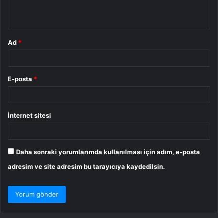
m
*
Ad
*
E-posta
*
İnternet sitesi
Daha sonraki yorumlarımda kullanılması için adım, e-posta
adresim ve site adresim bu tarayıcıya kaydedilsin.