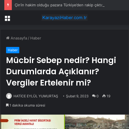
Çin’in hakim olduğu pazara Türkiye’den rakip çıktı: Kilosu 4 dolarlık ürün ihraç ediliyor
Menü
Anasayfa
/
Haber
Haber
Mücbir Sebep nedir? Hangi
Durumlarda Açıklanır?
Vergiler Ertelenir mi?
HATİCE EYLÜL YUMURTAŞ
Şubat 9, 2023
0
19
1 dakika okuma süresi