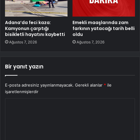
Adana’da feci kaza:
Emekli maaşlarında zam
Kamyonun çarptığı
farkının yatacağı tarih belli
bisikletli hayatını kaybetti
oldu
Ağustos 7, 2026
Ağustos 7, 2026
Bir yanıt yazın
E-posta adresiniz yayınlanmayacak.
Gerekli alanlar
*
ile
işaretlenmişlerdir
Y
o
r
u