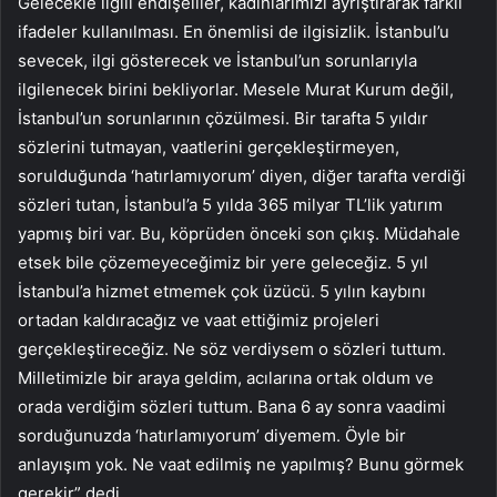
Gelecekle ilgili endişeliler, kadınlarımızı ayrıştırarak farklı
ifadeler kullanılması. En önemlisi de ilgisizlik. İstanbul’u
sevecek, ilgi gösterecek ve İstanbul’un sorunlarıyla
ilgilenecek birini bekliyorlar. Mesele Murat Kurum değil,
İstanbul’un sorunlarının çözülmesi. Bir tarafta 5 yıldır
sözlerini tutmayan, vaatlerini gerçekleştirmeyen,
sorulduğunda ‘hatırlamıyorum’ diyen, diğer tarafta verdiği
sözleri tutan, İstanbul’a 5 yılda 365 milyar TL’lik yatırım
yapmış biri var. Bu, köprüden önceki son çıkış. Müdahale
etsek bile çözemeyeceğimiz bir yere geleceğiz. 5 yıl
İstanbul’a hizmet etmemek çok üzücü. 5 yılın kaybını
ortadan kaldıracağız ve vaat ettiğimiz projeleri
gerçekleştireceğiz. Ne söz verdiysem o sözleri tuttum.
Milletimizle bir araya geldim, acılarına ortak oldum ve
orada verdiğim sözleri tuttum. Bana 6 ay sonra vaadimi
sorduğunuzda ‘hatırlamıyorum’ diyemem. Öyle bir
anlayışım yok. Ne vaat edilmiş ne yapılmış? Bunu görmek
gerekir” dedi.