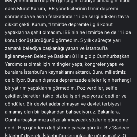
İBB yönetiminin deprem gerçeğini ciddiye almadığını ifade
eden Murat Kurum; İBB yöneticilerinin İzmir depremi
sonrasında ve asrın felaketinde 11 ilde sergiledikleri tavra
dikkat çekti. Kurum, “İzmir’de depremle ilgili konut
yaptıklarına şahit olmadım. İBB’nin ne İzmir’de ne de 11 ilde
konut dönüştürdüğünü görmedim. 5 yıllık süreçte yarı
zamanlı belediye başkanlığı yapan ve İstanbul’la
ilgilenmeyen Belediye Başkanı 81 ile gidip Cumhurbaşkanı
Yardımcısı olmak için mitingler yaptı, kongreler yaptı ve
buralara İstanbul’un kaynaklarını aktardı. Bunu milletimiz
de biliyor. Bunun dışında depremzede aileler için herhangi
bir yatırım yaptıklarını görmedim. Poz verdiler, selfie
çektiler, baretleri takıp ‘biz bu işleri yapıyoruz’ dediler ve
döndüler. Bir devlet adabı olmayan ve devlet terbiyesi
almamış olan bir başkandan bahsediyoruz. Bakanlara,
Cumhurbaşkanımıza ağza alınmayacak sözlerle gündeme
geldi. Hep gündem değiştirme çabası gördük. Biz ‘Sadece
İstanbul’ diyerek, İstanbul’un sorunları ile uğraşacağız. O