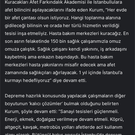
Kuracakları Afet Farkındalık Akademisi ile İstanbullulara
afet bilincini aşılayacaklarını ifade eden Kurum, “Her evde
bir afet çantası olsun istiyoruz. Hangi toplanma alanına
gidileceği bilinsin ve orada her türlü hizmetin verildiği
tesisi inşa etmeliyiz. Hasta bakım merkezleri kuracağız. En
son asrın felaketinde 150 bin sağlık çalışanımızla omuz
omuza çalıştık. Sağlık çalışanı kendi yakınını, iş arkadaşını
kaybetmiş ama enkazın başındaydı. Bu hasta bakım
merkezleri hasta yakınlarını misafir edecek ama afet
zamanında sağlıkçıları ağırlayacak. 1 yıl içinde İstanbul’a
kurmayı hedefliyoruz” diye devam etti.
Depreme hazırlık konusunda yapılacak çalışmaların diğer
boyutunun ‘kalıcı çözümler’ bulmak olduğunu belirten
Kurum, şöyle devam etti: “Sanayi tesisleri güçlenmeli.
Enerji, ekmek, doğalgaz verilmeye devam etmeli. Köprü,
altgeçit, kavşak, metrobüs yolları afetlerde acil kullanım
alanı olacak. Bütüncül bakış açısıyla İstanbul’da deprem