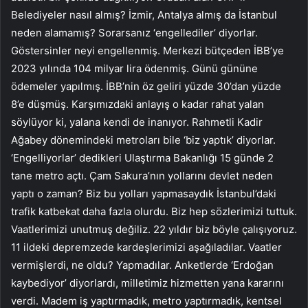
Belediyeler nasıl almış? İzmir, Antalya almış da İstanbul
neden alamamış? Sorarsanız ‘engellediler’ diyorlar.
Göstersinler neyi engellenmiş. Merkezi bütçeden İBB’ye
2023 yılında 104 milyar lira ödenmiş. Günü gününe
ödemeler yapılmış. İBB’nin öz geliri yüzde 30’dan yüzde
8’e düşmüş. Karşımızdaki anlayış o kadar rahat yalan
söylüyor ki, yalana kendi de inanıyor. Rahmetli Kadir
Ağabey dönemindeki metroları bile ‘biz yaptık’ diyorlar.
‘Engelliyorlar’ dedikleri Ulaştırma Bakanlığı 15 günde 2
tane metro açtı. Çam Sakura’nın yollarını devlet neden
yaptı o zaman? Biz bu yolları yapmasaydık İstanbul’daki
trafik katbekat daha fazla olurdu. Biz hep sözlerimizi tuttuk.
Vaatlerimizi unutmuş değiliz. 22 yıldır biz böyle çalışıyoruz.
11 ildeki depremzede kardeşlerimizi aşağıladılar. Vaatler
vermişlerdi, ne oldu? Yapmadılar. Anketlerde ‘Erdoğan
kaybediyor’ diyorlardı, milletimiz hizmetten yana kararını
verdi. Madem iş yaptırmadık, metro yaptırmadık, kentsel