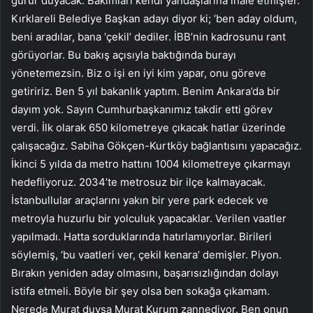
gurur duyacak. Bakımları kendi yandaşlarına ihale etmişler.
Kırklareli Belediye Başkan adayı diyor ki; ‘ben aday oldum,
beni aradılar, bana ‘çekil’ dediler. İBB’nin kadrosunu rant
görüyorlar. Bu bakış açısıyla baktığında burayı
yönetemezsin. Biz o işi en iyi kim yapar, onu göreve
getiririz. Ben 5 yıl bakanlık yaptım. Benim Ankara’da bir
dayım yok. Sayın Cumhurbaşkanımız takdir etti görev
verdi. İlk olarak 650 kilometreye çıkacak hatlar üzerinde
çalışacağız. Sabiha Gökçen-Kurtköy bağlantısını yapacağız.
İkinci 5 yılda da metro hattını 1004 kilometreye çıkarmayı
hedefliyoruz. 2034’te metrosuz bir ilçe kalmayacak.
İstanbullular araçlarını yakın bir yere park edecek ve
metroyla huzurlu bir yolculuk yapacaklar. Verilen vaatler
yapılmadı. Hatta sorduklarında hatırlamıyorlar. Birileri
söylemiş, ‘bu vaatleri ver, çekil kenara’ demişler. Piyon.
Bırakın yeniden aday olmasını, başarısızlığından dolayı
istifa etmeli. Böyle bir şey olsa ben sokağa çıkamam.
Nerede Murat duysa Murat Kurum zannediyor. Ben onun