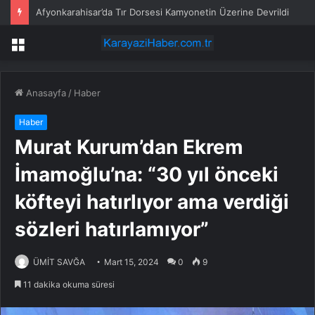
TBMM Başkanvekili Celal Adan’ın Vefat Eden Danışmanı Gülhan Demiral Son Yolculuğuna Uğurlandı
Menü
Anasayfa
/
Haber
Haber
Murat Kurum’dan Ekrem
İmamoğlu’na: “30 yıl önceki
köfteyi hatırlıyor ama verdiği
sözleri hatırlamıyor”
ÜMİT SAVĞA
Mart 15, 2024
0
9
11 dakika okuma süresi