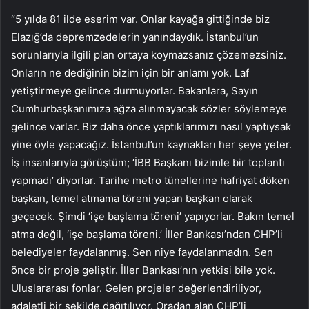
“5 yılda 81 ilde eserim var. Onlar kayağa gittiğinde biz
Elazığ’da depremzedelerin yanındaydık. İstanbul’un
sorunlarıyla ilgili plan ortaya koymazsanız çözemezsiniz.
Onların ne dediğinin bizim için bir anlamı yok. Laf
yetiştirmeye gelince durmuyorlar. Bakanlara, Sayın
Cumhurbaşkanımıza ağza alınmayacak sözler söylemeye
gelince varlar. Biz daha önce yaptıklarımızı nasıl yaptıysak
yine öyle yapacağız. İstanbul’un kaynakları her şeye yeter.
İş insanlarıyla görüştüm; ‘İBB Başkanı bizimle bir toplantı
yapmadı’ diyorlar. Tarihe metro tünellerine hafriyat döken
başkan, temel atmama töreni yapan başkan olarak
geçecek. Şimdi ‘işe başlama töreni’ yapıyorlar. Bakın temel
atma değil, ‘işe başlama töreni.’ İller Bankası’ndan CHP’li
belediyeler faydalanmış. Sen niye faydalanmadın. Sen
önce bir proje geliştir. İller Bankası’nın yetkisi bile yok.
Uluslararası fonlar. Gelen projeler değerlendiriliyor,
adaletli bir şekilde dağıtılıyor. Oradan alan CHP’li