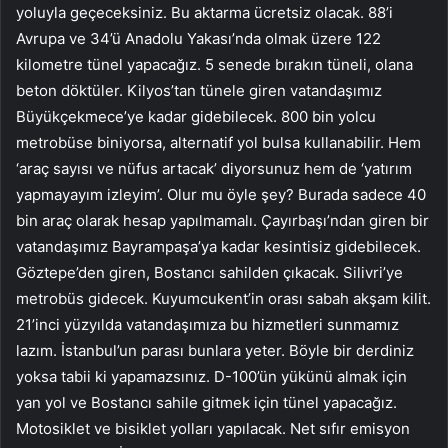
yoluyla geçeceksiniz. Bu aktarma ücretsiz olacak. 88’i
Avrupa ve 34’ü Anadolu Yakası’nda olmak üzere 122
kilometre tünel yapacağız. 5 senede bırakın tüneli, olana
beton döktüler. Kilyos’tan tünele giren vatandaşımız
Büyükçekmece’ye kadar gidebilecek. 800 bin yolcu
metrobüse biniyorsa, alternatif yol bulsa kullanabilir. Hem
‘araç sayısı ve nüfus artacak’ diyorsunuz hem de ‘yatırım
yapmayayım izleyim’. Olur mu öyle şey? Burada sadece 40
bin araç olarak hesap yapılmamalı. Çayırbaşı’ndan giren bir
vatandaşımız Bayrampaşa’ya kadar kesintisiz gidebilecek.
Göztepe’den giren, Bostancı sahilden çıkacak. Silivri’ye
metrobüs gidecek. Kuyumcukent’in orası sabah akşam kilit.
21’inci yüzyılda vatandaşımıza bu hizmetleri sunmamız
lazım. İstanbul’un parası bunlara yeter. Böyle bir derdiniz
yoksa tabii ki yapamazsınız. D-100’ün yükünü almak için
yan yol ve Bostancı sahile gitmek için tünel yapacağız.
Motosiklet ve bisiklet yolları yapılacak. Net sıfır emisyon