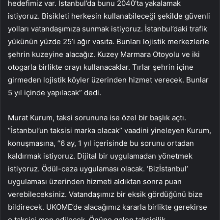
hedefimiz var. İstanbul’da bunu 2040’ta yakalamak
istiyoruz. Bisikleti herkesin kullanabileceği şekilde güvenli
yolları vatandaşımıza sunmak istiyoruz. İstanbul’daki trafik
yükünün yüzde 25’i ağır vasıta. Bunları lojistik merkezlerle
şehrin kuzeyine alacağız. Kuzey Marmara Otoyolu ve iki
otogarla birlikte orayı kullanacaklar. Tırlar şehrin içine
girmeden lojistik köyler üzerinden hizmet verecek. Bunlar
5 yıl içinde yapılacak” dedi.
Murat Kurum, taksi sorununa ise özel bir başlık açtı.
“İstanbul’un taksisi marka olacak” vaadini yineleyen Kurum,
konuşmasına, “6 ay, 1 yıl içerisinde bu sorunu ortadan
kaldırmak istiyoruz. Dijital bir uygulamadan yönetmek
istiyoruz. Ödül-ceza uygulaması olacak. ‘Bizİstanbul’
uygulaması üzerinden hizmeti aldıktan sonra puan
verebileceksiniz. Vatandaşımız bir eksik gördüğünü bize
bildirecek. UKOME’de alacağımız kararla birlikte gerekirse
o taksici men edilecek. Önüne gelen taksicilik