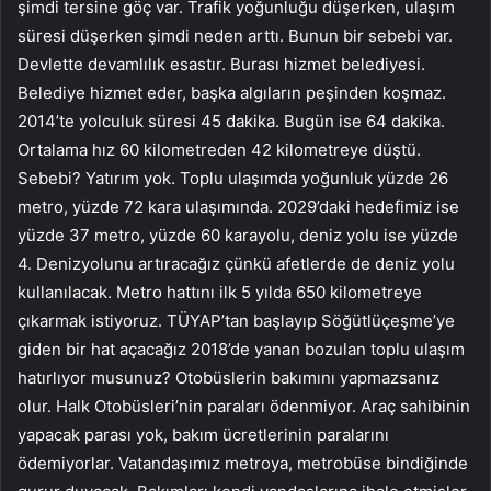
şimdi tersine göç var. Trafik yoğunluğu düşerken, ulaşım
süresi düşerken şimdi neden arttı. Bunun bir sebebi var.
Devlette devamlılık esastır. Burası hizmet belediyesi.
Belediye hizmet eder, başka algıların peşinden koşmaz.
2014’te yolculuk süresi 45 dakika. Bugün ise 64 dakika.
Ortalama hız 60 kilometreden 42 kilometreye düştü.
Sebebi? Yatırım yok. Toplu ulaşımda yoğunluk yüzde 26
metro, yüzde 72 kara ulaşımında. 2029’daki hedefimiz ise
yüzde 37 metro, yüzde 60 karayolu, deniz yolu ise yüzde
4. Denizyolunu artıracağız çünkü afetlerde de deniz yolu
kullanılacak. Metro hattını ilk 5 yılda 650 kilometreye
çıkarmak istiyoruz. TÜYAP’tan başlayıp Söğütlüçeşme’ye
giden bir hat açacağız 2018’de yanan bozulan toplu ulaşım
hatırlıyor musunuz? Otobüslerin bakımını yapmazsanız
olur. Halk Otobüsleri’nin paraları ödenmiyor. Araç sahibinin
yapacak parası yok, bakım ücretlerinin paralarını
ödemiyorlar. Vatandaşımız metroya, metrobüse bindiğinde