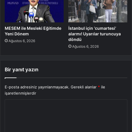
MESEM ile Mesleki Eğitimde
İstanbul için ‘cumartesi’
Yeni Dönem
alarmı! Uyarılar turuncuya
döndü
Ağustos 6, 2026
Ağustos 6, 2026
Bir yanıt yazın
E-posta adresiniz yayınlanmayacak.
Gerekli alanlar
*
ile
işaretlenmişlerdir
Y
o
r
u