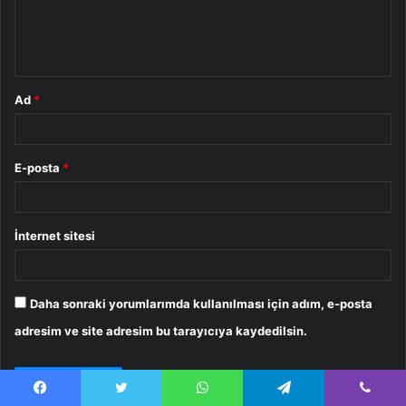
m
*
Ad
*
E-posta
*
İnternet sitesi
Daha sonraki yorumlarımda kullanılması için adım, e-posta
adresim ve site adresim bu tarayıcıya kaydedilsin.
Facebook
Twitter
WhatsApp
Telegram
Viber