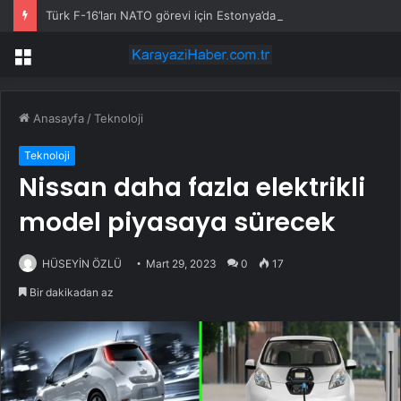
Türk F-16’ları NATO görevi için Estonya’da… MSB yerli savunma sistemleriyle güçleniyor
Menü
Anasayfa
/
Teknoloji
Teknoloji
Nissan daha fazla elektrikli
model piyasaya sürecek
HÜSEYİN ÖZLÜ
Mart 29, 2023
0
17
Bir dakikadan az