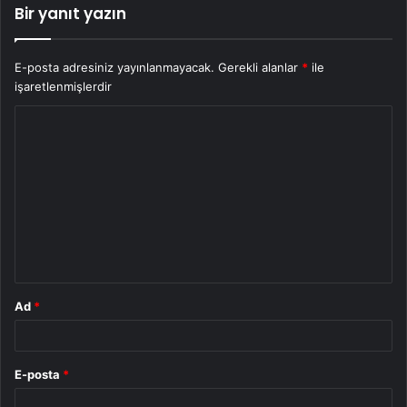
Bir yanıt yazın
E-posta adresiniz yayınlanmayacak.
Gerekli alanlar
*
ile
işaretlenmişlerdir
Y
o
r
u
m
*
Ad
*
E-posta
*