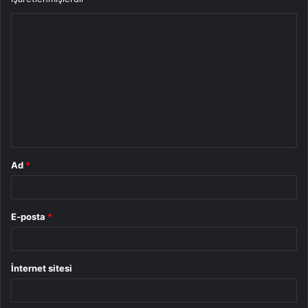
Y
o
r
u
m
*
Ad
*
E-posta
*
İnternet sitesi