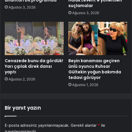
anahtarı bu programda
Haluk Levent’e yöneltilen
suçlamalar
Ağustos 3, 2026
Ağustos 3, 2026
Cenazede bunu da gördük!
Beyin kanaması geçiren
Yarı çıplak direk dansı
ünlü oyuncu Ruhsar
yaptı
Gültekin yoğun bakımda
tedavi görüyor
Ağustos 2, 2026
Ağustos 1, 2026
Bir yanıt yazın
E-posta adresiniz yayınlanmayacak.
Gerekli alanlar
*
ile
işaretlenmişlerdir