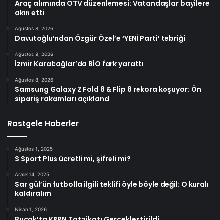
Araç alımında ÖTV düzenlemesi: Vatandaşlar bayilere
akın etti
Ağustos 8, 2026
Davutoğlu’ndan Özgür Özel’e ‘YENİ Parti’ tebriği
Ağustos 8, 2026
İzmir Karabağlar’da BİO fark yarattı
Ağustos 8, 2026
Samsung Galaxy Z Fold 8 & Flip 8 rekora koşuyor: Ön
sipariş rakamları açıklandı
Rastgele Haberler
Ağustos 1, 2025
S Sport Plus ücretli mi, şifreli mi?
Aralık 14, 2025
Sarıgül’ün futbolla ilgili teklifi öyle böyle değil: O kuralı
kaldıralım
Nisan 1, 2026
Bucak’ta KBRN Tatbikatı Gerçekleştirildi