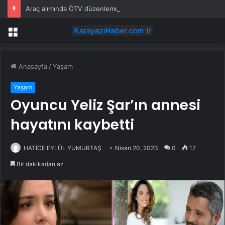
Araç alımında ÖTV düzenlemesi: Vatandaşlar bayilere akın etti
Menü
Anasayfa
/
Yaşam
Yaşam
Oyuncu Yeliz Şar’ın annesi
hayatını kaybetti
HATİCE EYLÜL YUMURTAŞ
Nisan 20, 2023
0
17
Bir dakikadan az