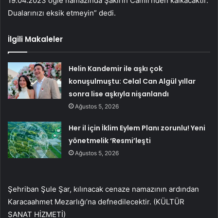
19.04.2023 öğle namazında Şakirin Camii’nden kalkacaktır.
Dualarınızı eksik etmeyin” dedi.
İlgili Makaleler
Helin Kandemir ile aşkı çok
konuşulmuştu: Celal Can Algül yıllar
sonra lise aşkıyla nişanlandı
Ağustos 5, 2026
Her il için İklim Eylem Planı zorunlu! Yeni
yönetmelik ‘Resmi’leşti
Ağustos 5, 2026
Şehriban Şule Şar, kılınacak cenaze namazının ardından
Karacaahmet Mezarlığı’na defnedilecektir. (KÜLTÜR
SANAT HİZMETİ)