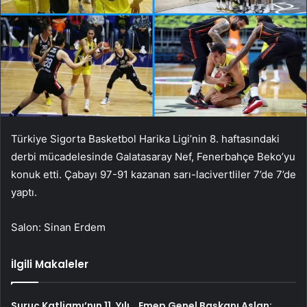
Türkiye Sigorta Basketbol Harika Ligi’nin 8. haftasındaki
derbi mücadelesinde Galatasaray Nef, Fenerbahçe Beko’yu
konuk etti. Çabayı 97-91 kazanan sarı-lacivertliler 7’de 7’de
yaptı.
Salon: Sinan Erdem
İlgili Makaleler
Suruç Katliamı’nın 11. Yılı… Emep Genel Başkanı Aslan: