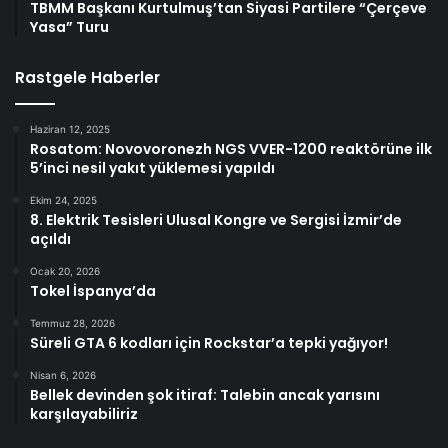
TBMM Başkanı Kurtulmuş’tan Siyasi Partilere “Çerçeve
Yasa” Turu
Rastgele Haberler
Haziran 12, 2025
Rosatom: Novovoronezh NGS VVER-1200 reaktörüne ilk
5’inci nesil yakıt yüklemesi yapıldı
Ekim 24, 2025
8. Elektrik Tesisleri Ulusal Kongre ve Sergisi İzmir’de
açıldı
Ocak 20, 2026
Tokel İspanya’da
Temmuz 28, 2026
Süreli GTA 6 kodları için Rockstar’a tepki yağıyor!
Nisan 6, 2026
Bellek devinden şok itiraf: Talebin ancak yarısını
karşılayabiliriz