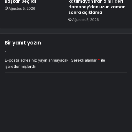
Başkan Seçildi
katılmayan İran dini lideri
Hamaney’den uzun zaman
Ağustos 5, 2026
sonra açıklama
Ağustos 5, 2026
Bir yanıt yazın
E-posta adresiniz yayınlanmayacak.
Gerekli alanlar
*
ile
işaretlenmişlerdir
Y
o
r
u
m
*