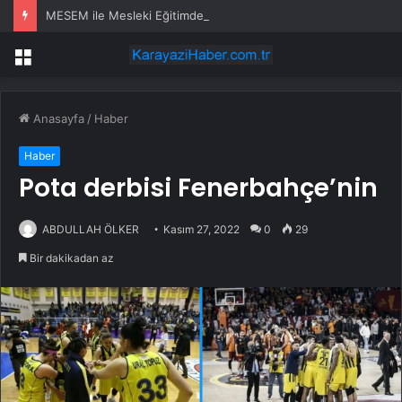
MESEM ile Mesleki Eğitimde Yeni Dönem
Menü
Anasayfa
/
Haber
Haber
Pota derbisi Fenerbahçe’nin
ABDULLAH ÖLKER
Kasım 27, 2022
0
29
Bir dakikadan az