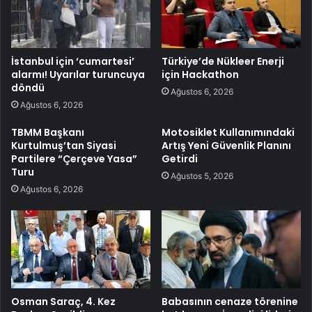
İstanbul için ‘cumartesi’
Türkiye’de Nükleer Enerji
alarmı! Uyarılar turuncuya
için Hackathon
döndü
Ağustos 6, 2026
Ağustos 6, 2026
TBMM Başkanı
Motosiklet Kullanımındaki
Kurtulmuş’tan Siyasi
Artış Yeni Güvenlik Planını
Partilere “Çerçeve Yasa”
Getirdi
Turu
Ağustos 5, 2026
Ağustos 6, 2026
Osman Saraç, 4. Kez
Babasının cenaze törenine