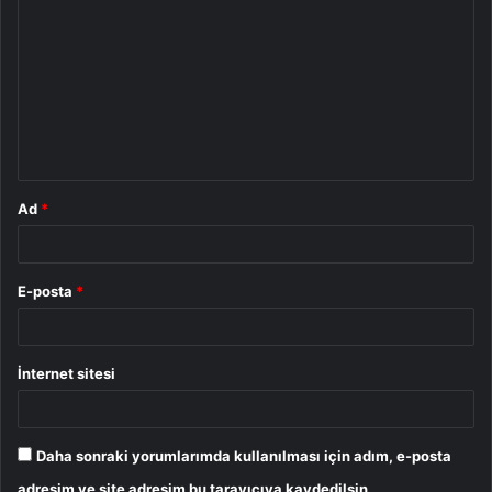
o
r
u
m
*
Ad
*
E-posta
*
İnternet sitesi
Daha sonraki yorumlarımda kullanılması için adım, e-posta
adresim ve site adresim bu tarayıcıya kaydedilsin.