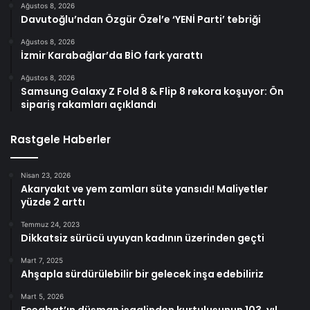
Ağustos 8, 2026
Davutoğlu’ndan Özgür Özel’e ‘YENİ Parti’ tebriği
Ağustos 8, 2026
İzmir Karabağlar’da BİO fark yarattı
Ağustos 8, 2026
Samsung Galaxy Z Fold 8 & Flip 8 rekora koşuyor: Ön
sipariş rakamları açıklandı
Rastgele Haberler
Nisan 23, 2026
Akaryakıt ve yem zamları süte yansıdı! Maliyetler
yüzde 2 arttı
Temmuz 24, 2023
Dikkatsiz sürücü uyuyan kadının üzerinden geçti
Mart 7, 2025
Ahşapla sürdürülebilir bir gelecek inşa edebiliriz
Mart 5, 2026
Eceabat’ın düşman işgalinden kurtuluşunun 103. yıl