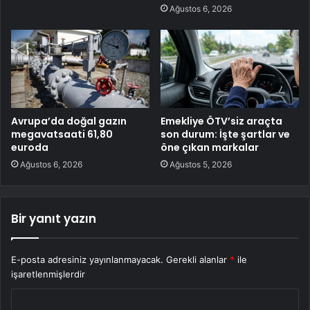
Ağustos 6, 2026
Avrupa’da doğal gazın
Emekliye ÖTV’siz araçta
megavatsaati 61,80
son durum: İşte şartlar ve
euroda
öne çıkan markalar
Ağustos 6, 2026
Ağustos 5, 2026
Bir yanıt yazın
E-posta adresiniz yayınlanmayacak.
Gerekli alanlar
*
ile
işaretlenmişlerdir
Y