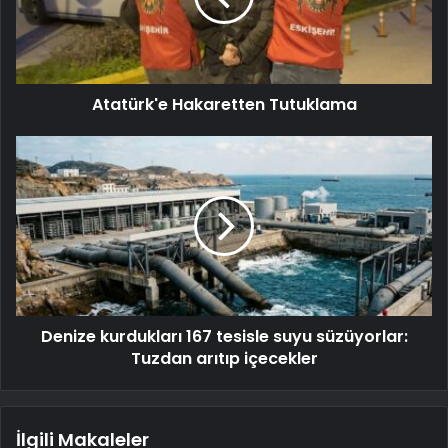
Atatürk'e Hakaretten Tutuklama
Denize kurdukları 167 tesisle suyu süzüyorlar:
Tuzdan arıtıp içecekler
İlgili Makaleler