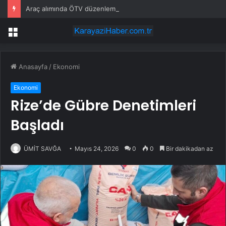
Araç alımında ÖTV düzenlemesi: Vatandaşlar bayilere akın etti
Menü
Anasayfa
/
Ekonomi
Ekonomi
Rize’de Gübre Denetimleri
Başladı
ÜMİT SAVĞA
Mayıs 24, 2026
0
0
Bir dakikadan az