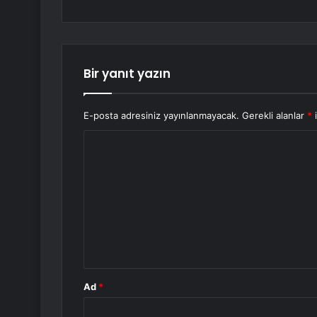
Bir yanıt yazın
E-posta adresiniz yayınlanmayacak.
Gerekli alanlar
*
i
Y
o
r
u
m
*
Ad
*