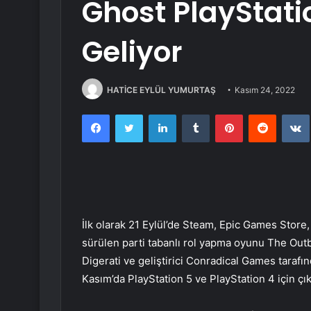
Ghost PlayStati
Geliyor
HATİCE EYLÜL YUMURTAŞ
Kasım 24, 2022
Facebook
Twitter
LinkedIn
Tumblr
Pinterest
Reddit
İlk olarak 21 Eylül’de Steam, Epic Games Stor
sürülen parti tabanlı rol yapma oyunu The Outb
Digerati ve geliştirici Conradical Games taraf
Kasım’da PlayStation 5 ve PlayStation 4 için çı