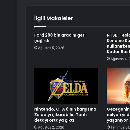
İlgili Makaleler
Ford 288 bin aracını geri
NTSB: Tesl
çağırdı
Kendine Sü
Kullanırke
Ağustos 5, 2026
Kadar Bast
Ağustos 4, 
Nintendo, GTA 6’nın karşısına
Gezegenin g
Zelda’yı çıkarabilir: Tarih
milyon yıld
detayı ortaya çıktı
yaşanıyor
Ağustos 2, 2026
Temmuz 31,