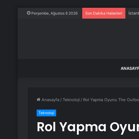
İstan
Perşembe, Ağustos 6 2026
Son Dakika Haberleri
ANASAY
Anasayfa
/
Teknoloji
/
Rol Yapma Oyunu The Outboun
Teknoloji
Rol Yapma Oyu