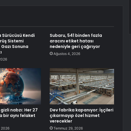
a Sürücüsü Kendi
Subaru, 541 binden fazla
rüş Sistemi
aracını etiket hatası
n Gazı Sonuna
nedeniyle geri çağırıyor
ı
Ağustos 4, 2026
2026
izli nabzı: Her 27
Dev fabrika kapanıyor: İşçileri
a bir aynı felaket
çıkarmayıp özel hizmet
verecekler
 2026
Temmuz 29, 2026