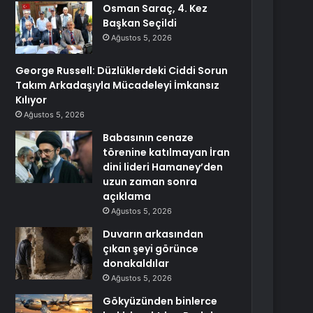
Osman Saraç, 4. Kez
Başkan Seçildi
Ağustos 5, 2026
George Russell: Düzlüklerdeki Ciddi Sorun
Takım Arkadaşıyla Mücadeleyi İmkansız
Kılıyor
Ağustos 5, 2026
Babasının cenaze
törenine katılmayan İran
dini lideri Hamaney’den
uzun zaman sonra
açıklama
Ağustos 5, 2026
Duvarın arkasından
çıkan şeyi görünce
donakaldılar
Ağustos 5, 2026
Gökyüzünden binlerce