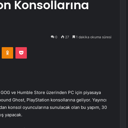
on Konsollarına
0
27
1 dakika okuma süresi
VKontakte
Odnoklassniki
Pocket
e, GOG ve Humble Store üzerinden PC için piyasaya
ound Ghost, PlayStation konsollarına geliyor. Yayıncı
ından konsol oyuncularına sunulacak olan bu yapım, 30
kış yapacak.