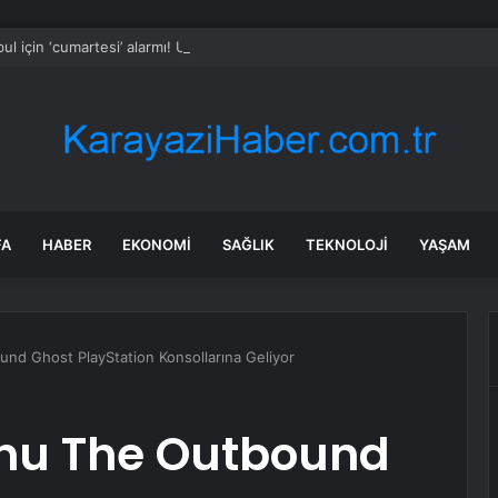
bul için ‘cumartesi’ alarmı! Uyarılar turuncuya döndü
FA
HABER
EKONOMI
SAĞLIK
TEKNOLOJI
YAŞAM
d Ghost PlayStation Konsollarına Geliyor
nu The Outbound