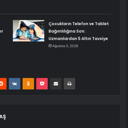
Çocukların Telefon ve Tablet
or
Bağımlılığına Son:
Uzmanlardan 5 Altın Tavsiye
Ağustos 5, 2026
erest
Reddit
VKontakte
Odnoklassniki
Pocket
E-Posta ile paylaş
Yazdır
TAŞ