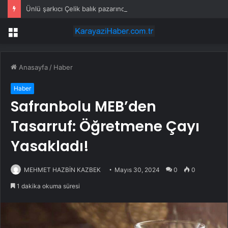
Ünlü şarkıcı Çelik balık pazarında banyo lifi sattı
Menü
Anasayfa
/
Haber
Haber
Safranbolu MEB’den
Tasarruf: Öğretmene Çayı
Yasakladı!
MEHMET HAZBİN KAZBEK
Mayıs 30, 2024
0
0
1 dakika okuma süresi