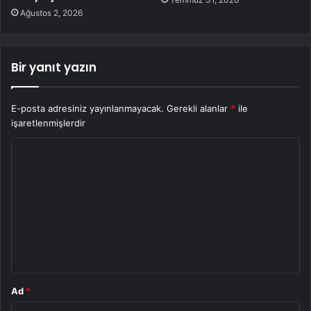
Ağustos 2, 2026
Bir yanıt yazın
E-posta adresiniz yayınlanmayacak.
Gerekli alanlar
*
ile
işaretlenmişlerdir
Y
o
r
u
m
*
Ad
*