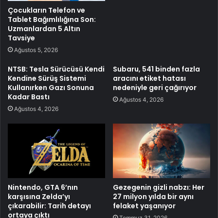
Çocukların Telefon ve
Tablet Bağımlılığına Son:
Uzmanlardan 5 Altın
Tavsiye
Ağustos 5, 2026
NTSB: Tesla Sürücüsü Kendi
Subaru, 541 binden fazla
Kendine Sürüş Sistemi
aracını etiket hatası
Kullanırken Gazı Sonuna
nedeniyle geri çağırıyor
Kadar Bastı
Ağustos 4, 2026
Ağustos 4, 2026
Nintendo, GTA 6’nın
Gezegenin gizli nabzı: Her
karşısına Zelda’yı
27 milyon yılda bir aynı
çıkarabilir: Tarih detayı
felaket yaşanıyor
ortaya çıktı
Temmuz 31, 2026