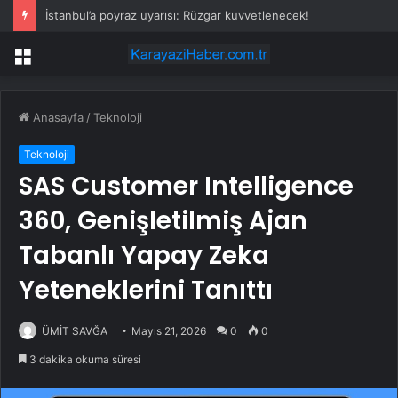
İstanbul’a poyraz uyarısı: Rüzgar kuvvetlenecek!
Menü
Anasayfa
/
Teknoloji
Teknoloji
SAS Customer Intelligence
360, Genişletilmiş Ajan
Tabanlı Yapay Zeka
Yeteneklerini Tanıttı
ÜMİT SAVĞA
Mayıs 21, 2026
0
0
3 dakika okuma süresi