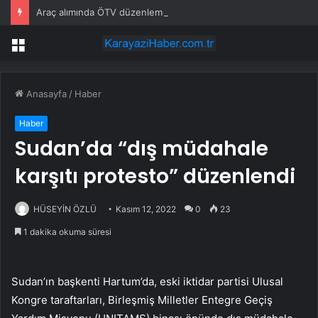
Araç alımında ÖTV düzenlemesi: Vatandaşlar bayilere akın etti
Menü
Anasayfa
/
Haber
Haber
Sudan’da “dış müdahale
karşıtı protesto” düzenlendi
HÜSEYİN ÖZLÜ
Kasım 12, 2022
0
23
1 dakika okuma süresi
Sudan’ın başkenti Hartum’da, eski iktidar partisi Ulusal
Kongre taraftarları, Birleşmiş Milletler Entegre Geçiş