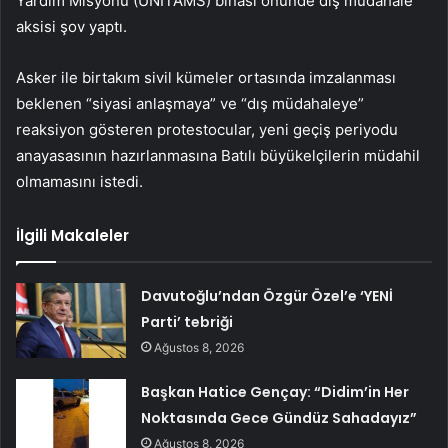
Yardım Misyonu (UNITAMS) binası önünde dış müdahale
aksisi şov yaptı.
Asker ile birtakım sivil kümeler ortasında imzalanması
beklenen “siyasi anlaşmaya” ve “dış müdahaleye”
reaksiyon gösteren protestocular, yeni geçiş periyodu
anayasasının hazırlanmasına Batılı büyükelçilerin müdahil
olmamasını istedi.
İlgili Makaleler
Davutoğlu’ndan Özgür Özel’e ‘YENİ
Parti’ tebriği
Ağustos 8, 2026
Başkan Hatice Gençay: “Didim’in Her
Noktasında Gece Gündüz Sahadayız”
Ağustos 8, 2026