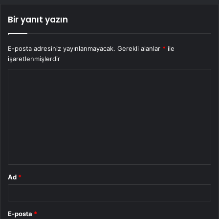
Bir yanıt yazın
E-posta adresiniz yayınlanmayacak.
Gerekli alanlar
*
ile
işaretlenmişlerdir
Y
o
r
u
m
*
Ad
*
E-posta
*