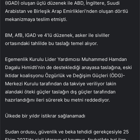
(IGAD) oluşan üçlü düzenek ile ABD, İngiltere, Suudi
Arabistan ve Birleşik Arap Emirlikleri’nden oluşan dörtlü
mekanizmaya teslim etmişti.
BM, AfB, IGAD ve 4’lü düzenek, asker ile siviller
ortasındaki tahlilde bu taslağı temel alıyor.
Egemenlik Kurulu Lider Yardımcısı Muhammed Hamdan
Dagalu Hımidti’nin de desteklediği anayasa taslağına, eski
iktidar koalisyonu Özgürlük ve Değişim Güçleri (ÖDG)-
Merkezi Kurulu tarafından da takviye veriliyor lakin
alandaki öteki güçler taslağın dış güçler tarafından
hazırlandığını ileri sürerek bu metni reddediyor.
Ülkede bir yıldır istikrar sağlanamadı
Sudan ordusu, güvenlik ve beka tehdidi gerekçesiyle 25
Ekim 2021’de sivil idareye el koymuş, fevkalâde hal ilan