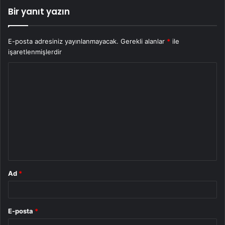
Bir yanıt yazın
E-posta adresiniz yayınlanmayacak.
Gerekli alanlar
*
ile
işaretlenmişlerdir
Y
o
r
u
m
*
Ad
*
E-posta
*