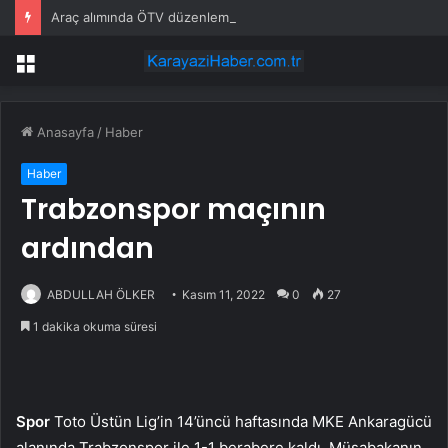
Araç alımında ÖTV düzenlemesi: Vatandaşlar bayilere akın etti
Menü
Anasayfa
/
Haber
Haber
Trabzonspor maçının
ardından
ABDULLAH ÖLKER
Kasım 11, 2022
0
27
1 dakika okuma süresi
Spor
Toto Üstün Lig’in 14’üncü haftasında MKE Ankaragücü
alanında Trabzonspor ile 1-1 berabere kaldı. Müsabakanın