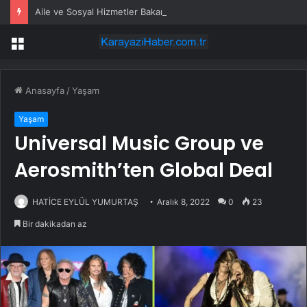
Aile ve Sosyal Hizmetler Bakanı Göktaş: “Aile kurmak, sevgi, sadakat ve sorumluluk üstüne yeni bir hayat kurmaktır”
Menü
Anasayfa
/
Yaşam
Yaşam
Universal Music Group ve
Aerosmith’ten Global Deal
HATİCE EYLÜL YUMURTAŞ
Aralık 8, 2022
0
23
Bir dakikadan az