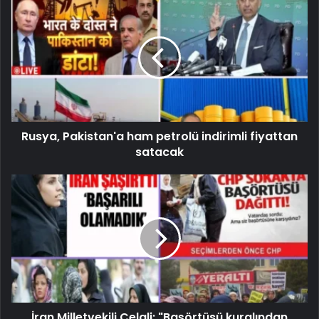
Rusya, Pakistan'a ham petrolü indirimli fiyattan
satacak
İran Milletvekili Celali: "Başörtüsü kuralından