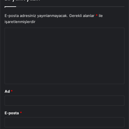
E-posta adresiniz yayınlanmayacak.
Gerekli alanlar
*
ile
işaretlenmişlerdir
Y
o
r
u
m
*
Ad
*
E-posta
*