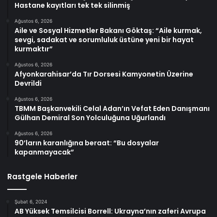
Hastane kayıtları tek tek silinmiş
Ağustos 6, 2026
Aile ve Sosyal Hizmetler Bakanı Göktaş: “Aile kurmak,
sevgi, sadakat ve sorumluluk üstüne yeni bir hayat
kurmaktır”
Ağustos 6, 2026
Afyonkarahisar’da Tır Dorsesi Kamyonetin Üzerine
Devrildi
Ağustos 6, 2026
TBMM Başkanvekili Celal Adan’ın Vefat Eden Danışmanı
Gülhan Demiral Son Yolculuğuna Uğurlandı
Ağustos 6, 2026
90’ların karanlığına beraat: “Bu dosyalar
kapanmayacak”
Rastgele Haberler
Şubat 6, 2024
AB Yüksek Temsilcisi Borrell: Ukrayna’nın zaferi Avrupa