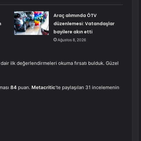
Araç alımında ÖTV
m
düzenlemesi: Vatandaşlar
bayilere akın etti
Ağustos 8, 2026
ir ilk değerlendirmeleri okuma fırsatı bulduk. Güzel
aması
84
puan.
Metacritic
‘te paylaşılan 31 incelemenin