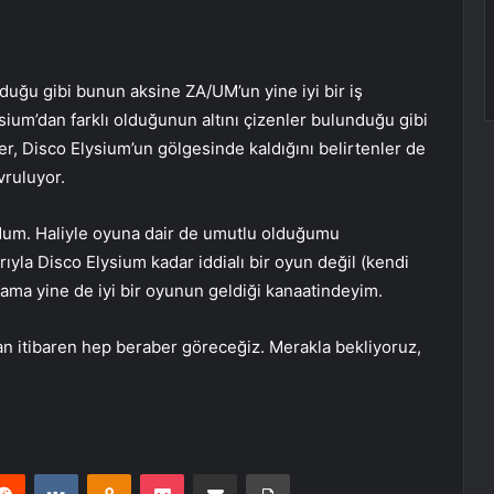
lduğu gibi bunun aksine ZA/UM’un yine iyi bir iş
sium’dan farklı olduğunun altını çizenler bulunduğu gibi
er, Disco Elysium’un gölgesinde kaldığını belirtenler de
vruluyor.
. Haliyle oyuna dair de umutlu olduğumu
ıyla Disco Elysium kadar iddialı bir oyun değil (kendi
ama yine de iyi bir oyunun geldiği kanaatindeyim.
n itibaren hep beraber göreceğiz. Merakla bekliyoruz,
erest
Reddit
VKontakte
Odnoklassniki
Pocket
E-Posta ile paylaş
Yazdır