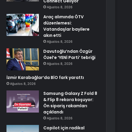
Connect Geliyor
Ağustos 8, 2026
Araç alımında ÖTV
düzenlemesi:
Vatandaşlar bayilere
akın etti
Ağustos 8, 2026
Davutoğlu’ndan Özgür
Özel’e ‘YENİ Parti’ tebriği
Ağustos 8, 2026
İzmir Karabağlar’da BİO fark yarattı
Ağustos 8, 2026
Samsung Galaxy Z Fold 8
& Flip 8 rekora koşuyor:
Ön sipariş rakamları
açıklandı
Ağustos 8, 2026
Copilot için radikal