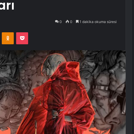
arı
0
0
1 dakika okuma süresi
VKontakte
Odnoklassniki
Pocket