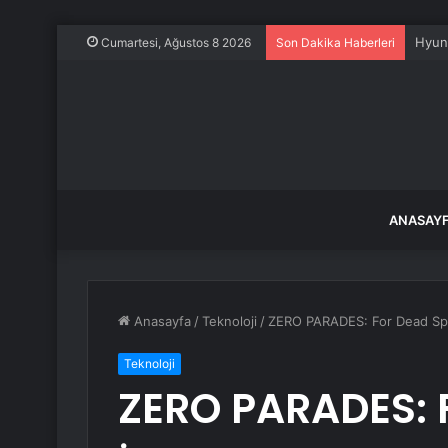
Araç 
Cumartesi, Ağustos 8 2026
Son Dakika Haberleri
ANASAY
Anasayfa
/
Teknoloji
/
ZERO PARADES: For Dead Spi
Teknoloji
ZERO PARADES: 