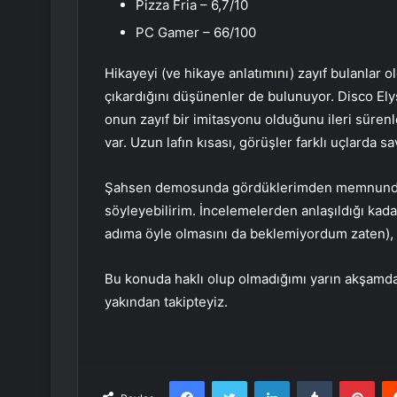
Pizza Fria – 6,7/10
PC Gamer – 66/100
Hikayeyi (ve hikaye anlatımını) zayıf bulanlar o
çıkardığını düşünenler de bulunuyor. Disco Ely
onun zayıf bir imitasyonu olduğunu ileri sürenl
var. Uzun lafın kısası, görüşler farklı uçlarda sa
Şahsen demosunda gördüklerimden memnundum
söyleyebilirim. İncelemelerden anlaşıldığı kadar
adıma öyle olmasını da beklemiyordum zaten), 
Bu konuda haklı olup olmadığımı yarın akşamda
yakından takipteyiz.
Facebook
Twitter
LinkedIn
Tumblr
Pint