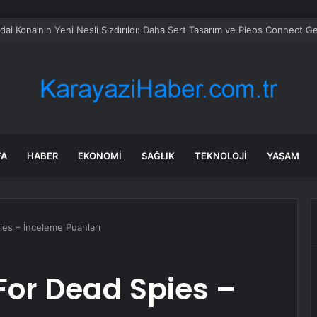
alımında ÖTV düzenlemesi: Vatandaşlar bayilere akın etti
FA
HABER
EKONOMI
SAĞLIK
TEKNOLOJI
YAŞAM
es – İnceleme Puanları
For Dead Spies –