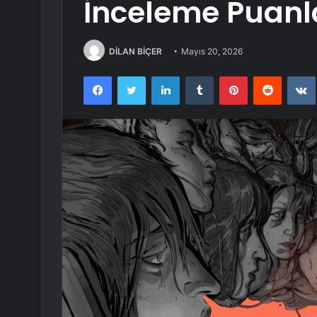
İnceleme Puanl
DİLAN BİÇER
Mayıs 20, 2026
Facebook
Twitter
LinkedIn
Tumblr
Pinterest
Reddit