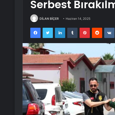
Serbest Bırakıl
DİLAN BİÇER
Haziran 14, 2025
Facebook
Twitter
LinkedIn
Tumblr
Pinterest
Reddit