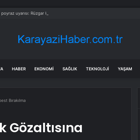
a poyraz uyarısı: Rüzgar kuvvetlenecek!
FA
HABER
EKONOMI
SAĞLIK
TEKNOLOJI
YAŞAM
est Bırakılma
 Gözaltısına