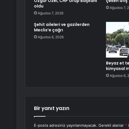
Özgür Özel, CHP Grup Başkanı
çeken afiş
oldu
Ağustos 7, 
Ağustos 7, 2026
Şehit aileleri ve gazilerden
Meclis’e çağrı
Ağustos 6, 2026
Beyaz et te
kimyasal 
Ağustos 6, 
Bir yanıt yazın
E-posta adresiniz yayınlanmayacak.
Gerekli alanlar
*
i