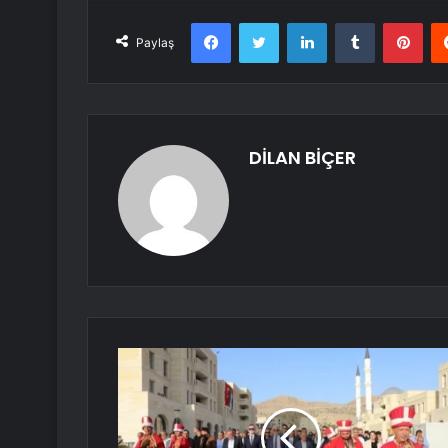
Facebook
Twitter
LinkedIn
Tumblr
Pint
Paylaş
DİLAN BİÇER