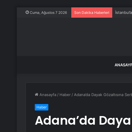
İstanbul’
Cuma, Ağustos 7 2026
Son Dakika Haberleri
ANASAY
Anasayfa
/
Haber
/
Adana’da Dayak Gözaltısına Serb
Haber
Adana’da Dayak