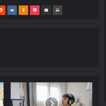
erest
Reddit
VKontakte
Odnoklassniki
Pocket
E-Posta ile paylaş
Yazdır