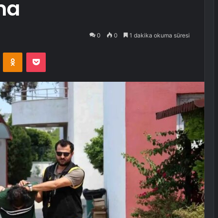
ma
0
0
1 dakika okuma süresi
VKontakte
Odnoklassniki
Pocket