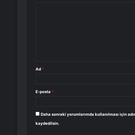
Y
o
r
u
m
*
Ad
*
E-posta
*
Daha sonraki yorumlarımda kullanılması için adı
kaydedilsin.