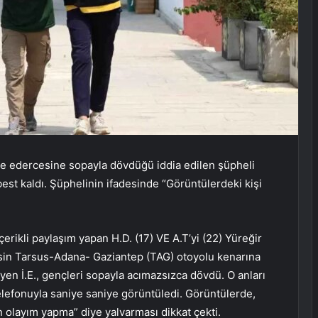
e edercesine sopayla dövdüğü iddia edilen şüpheli
best kaldı. Şüphelinin ifadesinde “Görüntülerdeki kişi
çerikli paylaşım yapan H.D. (17) VE A.T’yi (22) Yüreğir
rsin Tarsus-Adana- Gaziantep (TAG) otoyolu kenarına
yen İ.E., gençleri sopayla acımazsızca dövdü. O anları
telefonuyla saniye saniye görüntüledi. Görüntülerde,
n olayım yapma” diye yalvarması dikkat çekti.