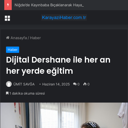
Niğde’de Kayınbaba Bıçaklanarak Hayatını Kaybetti
Menü
Anasayfa
/
Haber
Haber
Dijital Dershane ile her an
her yerde eğitim
ÜMİT SAVĞA
Haziran 14, 2025
0
0
1 dakika okuma süresi