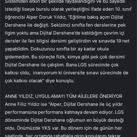
Sistemden etkin bir şekilde faydalandığını ve bu sayede
istediği liseye burslu olarak yerleştiğini ifade eden 10. sınıf
öğrencisi Alper Doruk Yıldız, “Eğitime bakış açım Dijital
Dershane ile değişti. Sekizinci sınıfta fen derslerine pek
ilgim yoktu ama Dijital Dershane’de katıldığım çevrim içi
dersler ile fen bilgisi dersimi geliştirdim ve sınavda 19 net
yapabildim. Dokuzuncu sınıfta bir ay kadar okula
gidemedim. Bu süreçte fizik, kimya gibi pek çok dersimi
Dijital Dershane ile çalıştım. Bana LGS sürecinde çok
katkısı oldu, inanıyorum ki üniversite sınavı sürecinde de
çok katkısı olacak” diye konuştu.
ANNE YILDIZ, UYGULAMAYI TÜM AİLELERE ÖNERİYOR
Anne Filiz Yıldız ise “Alper, Dijital Dershane ile üç yıldır
performansına performans katmaya devam ediyor. LGS
döneminde Dijital Dershane oğlumun en büyük desteği
oldu. Önümüzde YKS var. Bu dönem için de günün her
saatinde, her ortamda rahatlıkla girip konularını tekrar