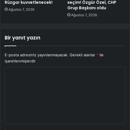
Rüzgar kuvvetlenecek!
seçim! Özgür Özel, CHP
Grup Başkanı oldu
Ağustos 7, 2026
Ağustos 7, 2026
Bir yanıt yazın
E-posta adresiniz yayınlanmayacak.
Gerekli alanlar
*
ile
işaretlenmişlerdir
Y
o
r
u
m
*