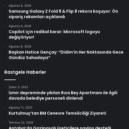
Ağustos 8, 2026
Samsung Galaxy Z Fold 8 & Flip 8 rekora koşuyor: Ön
sipariş rakamları açıklandı
Ağustos 8, 2026
Copilot için radikal karar: Microsoft logoyu
değiştiriyor!
Ağustos 8, 2026
Başkan Hatice Gençay: “Didim’in Her Noktasında Gece
Gündüz Sahadayız”
Rastgele Haberler
Şubat 3, 2023
İzmir depreminde yıkılan Rıza Bey Apartmanı ile ilgili
davada belediye personeli dinlendi
Ağustos 11, 2025
Kurtulmuş’tan BM Cenevre Temsilciliği Ziyareti
Temmuz 22, 2026
Antalya’da Gazipaşalı üreticilere naylon desteği