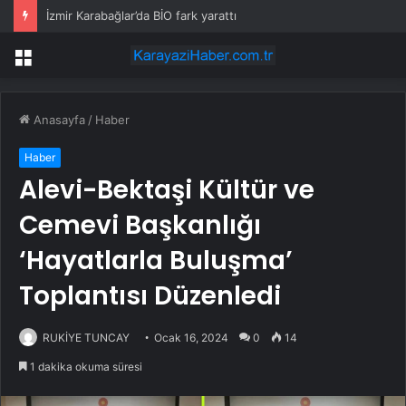
İzmir Karabağlar’da BİO fark yarattı
Menü
Anasayfa
/
Haber
Haber
Alevi-Bektaşi Kültür ve
Cemevi Başkanlığı
‘Hayatlarla Buluşma’
Toplantısı Düzenledi
RUKİYE TUNCAY
Ocak 16, 2024
0
14
1 dakika okuma süresi