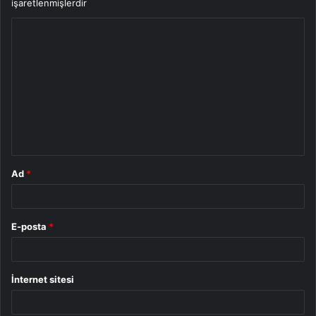
işaretlenmişlerdir
Y
o
r
u
m
*
Ad
*
E-posta
*
İnternet sitesi