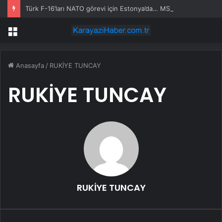
Türk F-16’ları NATO görevi için Estonya’da… MSB yerli savunma sistemleriyle güçleniyor
Menü
Anasayfa
/
RUKİYE TUNCAY
RUKİYE TUNCAY
RUKİYE TUNCAY